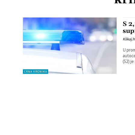
S 2
sup
Klikaj.h
U prom
autoces
(52) je
CRNA KRONIKA