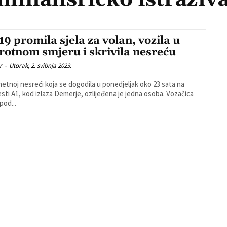
,19 promila sjela za volan, vozila u
rotnom smjeru i skrivila nesreću
r
-
Utorak, 2. svibnja 2023.
etnoj nesreći koja se dogodila u ponedjeljak oko 23 sata na
ti A1, kod izlaza Demerje, ozlijeđena je jedna osoba. Vozačica
 pod...