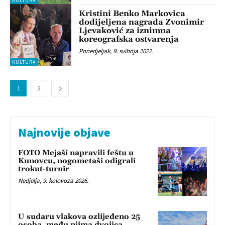
KULTURA
Kristini Benko Markovica
dodijeljena nagrada Zvonimir
Ljevaković za iznimna
koreografska ostvarenja
Ponedjeljak, 9. svibnja 2022.
KULTURA
1
2
Najnovije objave
FOTO Mejaši napravili feštu u
Kunovcu, nogometaši odigrali
trokut-turnir
Nedjelja, 9. kolovoza 2026.
U sudaru vlakova ozlijeđeno 25
osoba, među njima dvojica