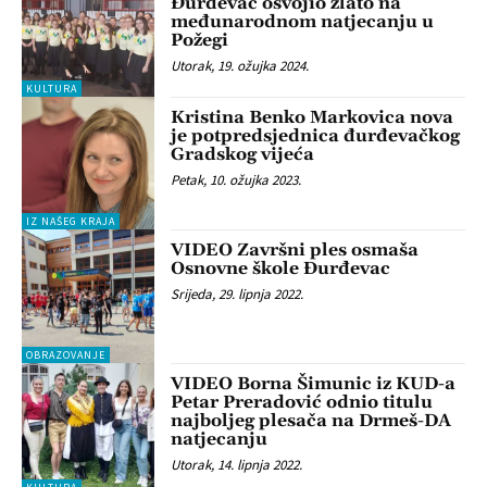
Đurđevac osvojio zlato na
međunarodnom natjecanju u
Požegi
Utorak, 19. ožujka 2024.
KULTURA
Kristina Benko Markovica nova
je potpredsjednica đurđevačkog
Gradskog vijeća
Petak, 10. ožujka 2023.
IZ NAŠEG KRAJA
VIDEO Završni ples osmaša
Osnovne škole Đurđevac
Srijeda, 29. lipnja 2022.
OBRAZOVANJE
VIDEO Borna Šimunic iz KUD-a
Petar Preradović odnio titulu
najboljeg plesača na Drmeš-DA
natjecanju
Utorak, 14. lipnja 2022.