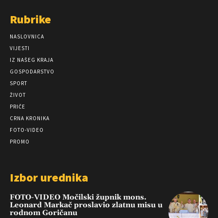
Rubrike
NASLOVNICA
VIJESTI
IZ NAŠEG KRAJA
GOSPODARSTVO
SPORT
ŽIVOT
PRIČE
CRNA KRONIKA
FOTO-VIDEO
PROMO
Izbor urednika
FOTO-VIDEO Močilski župnik mons.
Leonard Markač proslavio zlatnu misu u
rodnom Goričanu