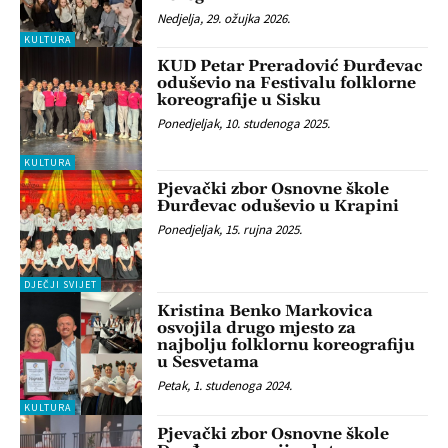
Nedjelja, 29. ožujka 2026.
KULTURA
KUD Petar Preradović Đurđevac
oduševio na Festivalu folklorne
koreografije u Sisku
Ponedjeljak, 10. studenoga 2025.
KULTURA
Pjevački zbor Osnovne škole
Đurđevac oduševio u Krapini
Ponedjeljak, 15. rujna 2025.
DJEČJI SVIJET
Kristina Benko Markovica
osvojila drugo mjesto za
najbolju folklornu koreografiju
u Sesvetama
Petak, 1. studenoga 2024.
KULTURA
Pjevački zbor Osnovne škole