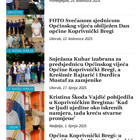
Ponedjeljak, 25. kolovoza 2025.
DRUŠTVO
FOTO Svečanom sjednicom
Općinskog vijeća obilježen Dan
općine Koprivnički Bregi
Utorak, 12. kolovoza 2025.
IZ NAŠEG KRAJA
Snježana Kuhar izabrana za
predsjednicu Općinskog vijeća
Općine Koprivnički Bregi, a
Krešimir Rajtarić i Đurđica
Mustaf za zamjenike
Utorak, 17. lipnja 2025.
IZ NAŠEG KRAJA
Kristina Škoda Vajdić pobijedila
u Koprivničkim Bregima: ‘Kad
se ljudi ujedine oko iskrenih
namjera, tada kreću stvarne
promjene’
Nedjelja, 1. lipnja 2025.
IZBORI
Općina Koprivnički Bregi: u