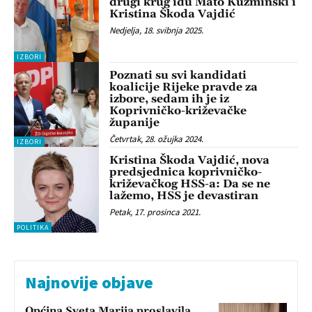
drugi krug idu Mato Kuzminski i
Kristina Škoda Vajdić
Nedjelja, 18. svibnja 2025.
IZBORI
Poznati su svi kandidati
koalicije Rijeke pravde za
izbore, sedam ih je iz
Koprivničko-križevačke
županije
Četvrtak, 28. ožujka 2024.
IZBORI
Kristina Škoda Vajdić, nova
predsjednica koprivničko-
križevačkog HSS-a: Da se ne
lažemo, HSS je devastiran
Petak, 17. prosinca 2021.
POLITIKA
Najnovije objave
Općina Sveta Marija proslavila