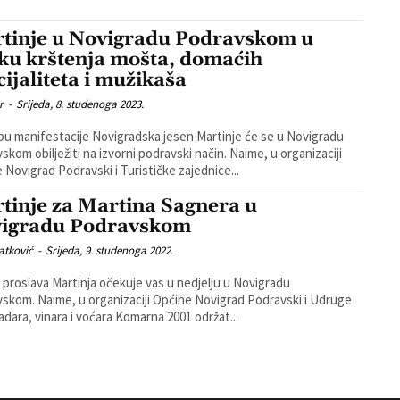
tinje u Novigradu Podravskom u
ku krštenja mošta, domaćih
cijaliteta i mužikaša
r
-
Srijeda, 8. studenoga 2023.
pu manifestacije Novigradska jesen Martinje će se u Novigradu
m obilježiti na izvorni podravski način. Naime, u organizaciji
 Novigrad Podravski i Turističke zajednice...
tinje za Martina Sagnera u
igradu Podravskom
atković
-
Srijeda, 9. studenoga 2022.
 proslava Martinja očekuje vas u nedjelju u Novigradu
 Općine Novigrad Podravski i Udruge
adara, vinara i voćara Komarna 2001 održat...