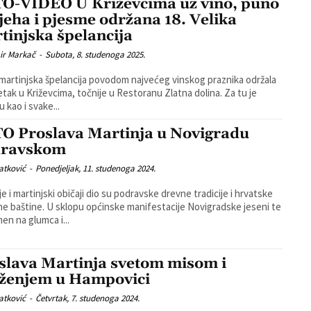
O-VIDEO U Križevcima uz vino, puno
jeha i pjesme održana 18. Velika
tinjska špelancija
ir Markač
-
Subota, 8. studenoga 2025.
 martinjska špelancija povodom najvećeg vinskog praznika održala
tak u Križevcima, točnije u Restoranu Zlatna dolina. Za tu je
 kao i svake...
O Proslava Martinja u Novigradu
dravskom
atković
-
Ponedjeljak, 11. studenoga 2024.
je i martinjski običaji dio su podravske drevne tradicije i hrvatske
 općinske manifestacije Novigradske jeseni te
en na glumca i...
slava Martinja svetom misom i
ženjem u Hampovici
atković
-
Četvrtak, 7. studenoga 2024.