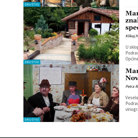
DRUŠTVO
Mar
zna
spe
Klikaj.h
U sklo
Podravsko
Općine
DRUŠTVO
Mar
Nov
Petra R
Vesela
Podravskom. Naime, u organizaciji
vinogr
DRUŠTVO