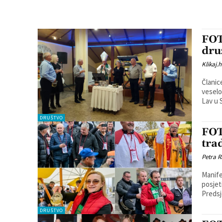
FOT
dru
Klikaj.h
Članic
veselo obilježili M
Lav u 
DRUŠTVO
FOT
tra
Petra R
Manife
posjet
Predsj
DRUŠTVO