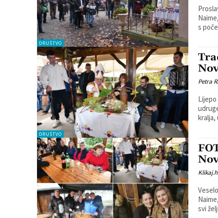
Prosla
Naime,
s poče
DRUŠTVO
Tra
Nov
Petra R
Lijepo
udruge
kralja, 
DRUŠTVO
FOT
Nov
Klikaj.h
Veselo
Naime, 
svi želj