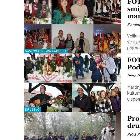
FOT
smi
mar
Zvonim
Velika
se u pe
prigodu
GASTRO I DOBRA KAPLJICA
FOT
Po
Petra R
Martin
kulturne baštine. U sklopu
u spom
DRUŠTVO
Pro
dru
Petra R