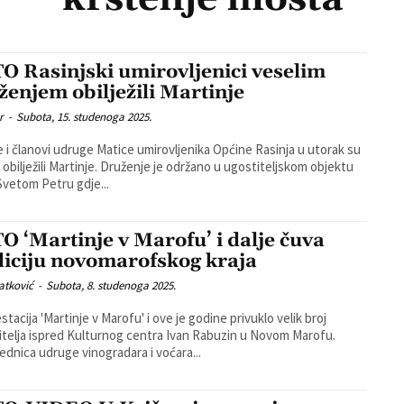
O Rasinjski umirovljenici veselim
ženjem obilježili Martinje
r
-
Subota, 15. studenoga 2025.
e i članovi udruge Matice umirovljenika Općine Rasinja u utorak su
artinje. Druženje je održano u ugostiteljskom objektu
Svetom Petru gdje...
O ‘Martinje v Marofu’ i dalje čuva
diciju novomarofskog kraja
atković
-
Subota, 8. studenoga 2025.
stacija 'Martinje v Marofu' i ove je godine privuklo velik broj
itelja ispred Kulturnog centra Ivan Rabuzin u Novom Marofu.
ednica udruge vinogradara i voćara...