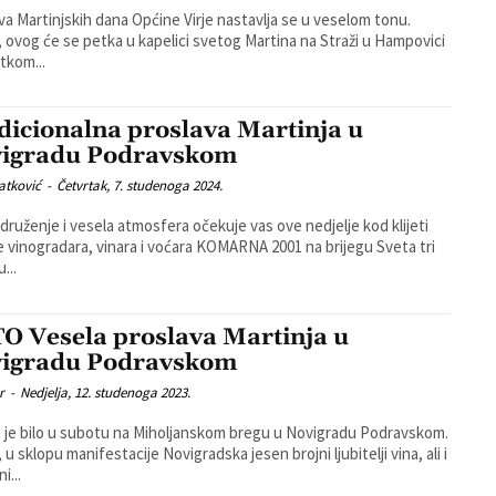
va Martinjskih dana Općine Virje nastavlja se u veselom tonu.
 ovog će se petka u kapelici svetog Martina na Straži u Hampovici
tkom...
dicionalna proslava Martinja u
igradu Podravskom
atković
-
Četvrtak, 7. studenoga 2024.
 druženje i vesela atmosfera očekuje vas ove nedjelje kod klijeti
 vinogradara, vinara i voćara KOMARNA 2001 na brijegu Sveta tri
u...
O Vesela proslava Martinja u
igradu Podravskom
r
-
Nedjelja, 12. studenoga 2023.
 je bilo u subotu na Miholjanskom bregu u Novigradu Podravskom.
u sklopu manifestacije Novigradska jesen brojni ljubitelji vina, ali i
ni...