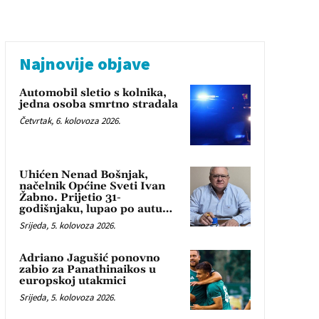
Najnovije objave
Automobil sletio s kolnika,
jedna osoba smrtno stradala
Četvrtak, 6. kolovoza 2026.
Uhićen Nenad Bošnjak,
načelnik Općine Sveti Ivan
Žabno. Prijetio 31-
godišnjaku, lupao po autu…
Srijeda, 5. kolovoza 2026.
Adriano Jagušić ponovno
zabio za Panathinaikos u
europskoj utakmici
Srijeda, 5. kolovoza 2026.