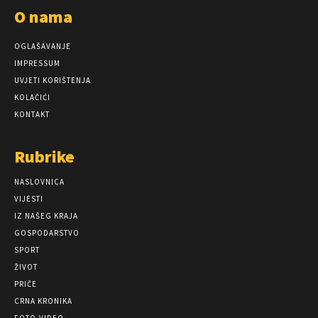
O nama
OGLAŠAVANJE
IMPRESSUM
UVJETI KORIŠTENJA
KOLAČIĆI
KONTAKT
Rubrike
NASLOVNICA
VIJESTI
IZ NAŠEG KRAJA
GOSPODARSTVO
SPORT
ŽIVOT
PRIČE
CRNA KRONIKA