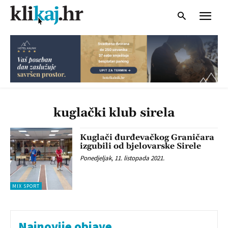
kuglački klub sirela
Kuglači đurđevačkog Graničara
izgubili od bjelovarske Sirele
Ponedjeljak, 11. listopada 2021.
MIX SPORT
Najnovije objave