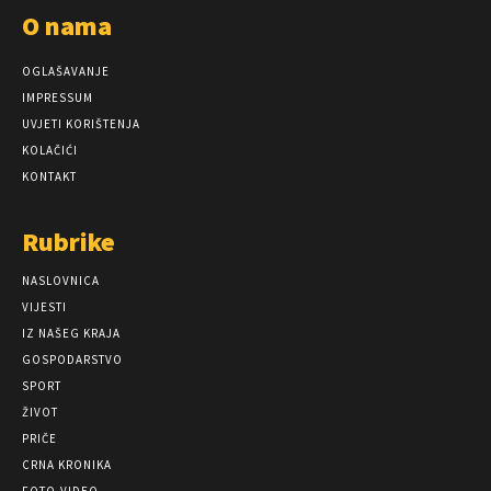
O nama
OGLAŠAVANJE
IMPRESSUM
UVJETI KORIŠTENJA
KOLAČIĆI
KONTAKT
Rubrike
NASLOVNICA
VIJESTI
IZ NAŠEG KRAJA
GOSPODARSTVO
SPORT
ŽIVOT
PRIČE
CRNA KRONIKA