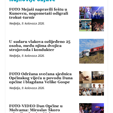
FOTO Mejaši napravili feštu u
Kunovcu, nogometaši odigrali
trokut-turnir
Nedjelja, 9. kolovoza 2026.
U sudaru vlakova ozlijeđeno 25
osoba, među njima dvojica
strojovođa i kondukter
Nedjelja, 9. kolovoza 2026.
FOTO Održana svečana sjednica
Općinskog vijeća u povodu Dana
općine i blagdana Velike Gospe
Nedjelja, 9. kolovoza 2026.
FOTO-VIDEO Dan Općine u
Molvama: Miroslav Škoro