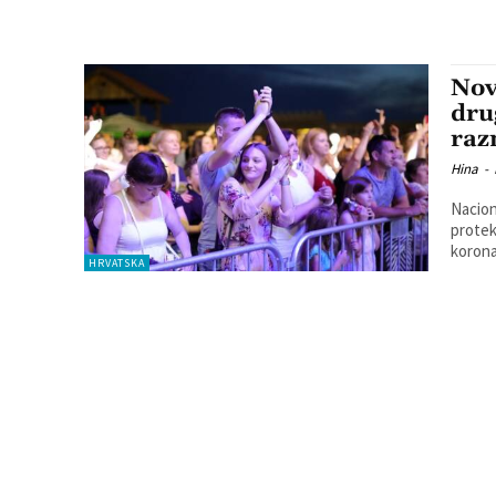
Nov
dru
raz
Hina
-
Naciona
protek
korona
HRVATSKA