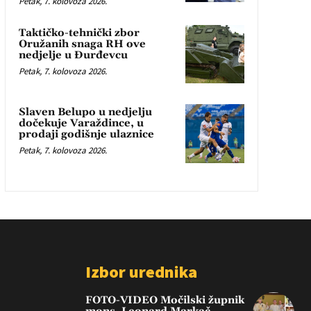
Petak, 7. kolovoza 2026.
Taktičko-tehnički zbor
Oružanih snaga RH ove
nedjelje u Đurđevcu
Petak, 7. kolovoza 2026.
Slaven Belupo u nedjelju
dočekuje Varaždince, u
prodaji godišnje ulaznice
Petak, 7. kolovoza 2026.
Izbor urednika
FOTO-VIDEO Močilski župnik