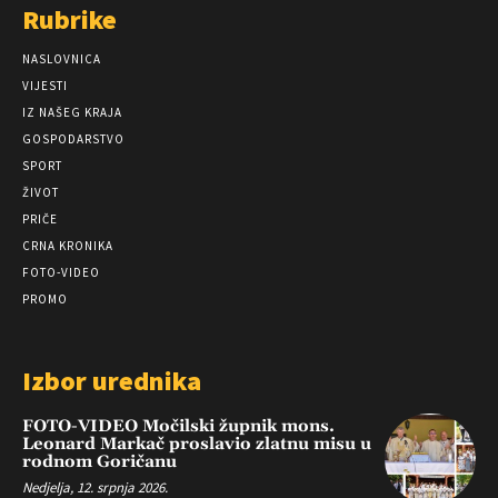
Rubrike
NASLOVNICA
VIJESTI
IZ NAŠEG KRAJA
GOSPODARSTVO
SPORT
ŽIVOT
PRIČE
CRNA KRONIKA
FOTO-VIDEO
PROMO
Izbor urednika
FOTO-VIDEO Močilski župnik mons.
Leonard Markač proslavio zlatnu misu u
rodnom Goričanu
Nedjelja, 12. srpnja 2026.