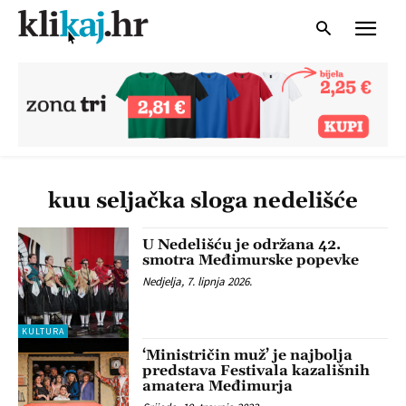
kuu seljačka sloga nedelišće
U Nedelišću je održana 42.
smotra Međimurske popevke
Nedjelja, 7. lipnja 2026.
KULTURA
‘Ministričin muž’ je najbolja
predstava Festivala kazališnih
amatera Međimurja