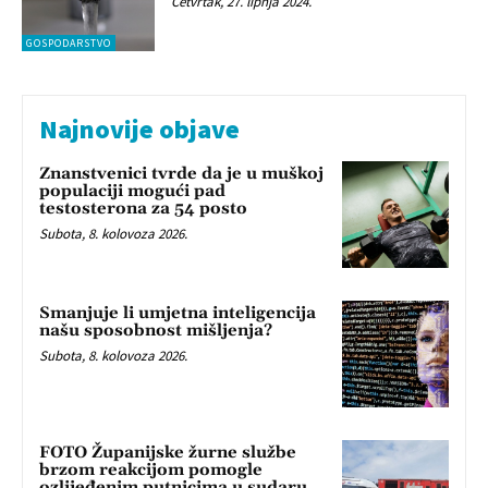
Četvrtak, 27. lipnja 2024.
GOSPODARSTVO
Najnovije objave
Znanstvenici tvrde da je u muškoj
populaciji mogući pad
testosterona za 54 posto
Subota, 8. kolovoza 2026.
Smanjuje li umjetna inteligencija
našu sposobnost mišljenja?
Subota, 8. kolovoza 2026.
FOTO Županijske žurne službe
brzom reakcijom pomogle
ozlijeđenim putnicima u sudaru