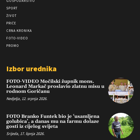
GOSPODARSTVO
SPORT
ŽIVOT
PRIČE
CRNA KRONIKA
FOTO-VIDEO
PROMO
Izbor urednika
FOTO-VIDEO Močilski župnik mons.
Leonard Markač proslavio zlatnu misu u
rodnom Goričanu
Nedjelja, 12. srpnja 2026.
FOTO Branko Funtek bio je ‘usamljena
golubica’, a danas mu na farmu dolaze
gosti iz cijelog svijeta
Srijeda, 17. lipnja 2026.