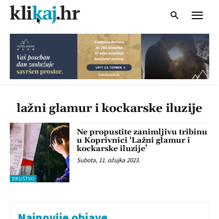
lažni glamur i kockarske iluzije
Ne propustite zanimljivu tribinu
u Koprivnici ‘Lažni glamur i
kockarske iluzije’
Subota, 11. ožujka 2023.
DRUŠTVO
Najnovije objave