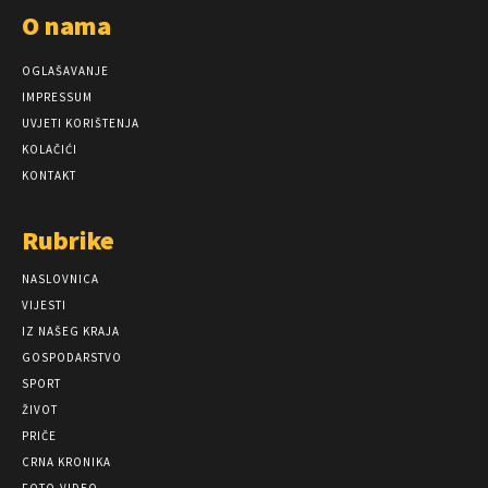
O nama
OGLAŠAVANJE
IMPRESSUM
UVJETI KORIŠTENJA
KOLAČIĆI
KONTAKT
Rubrike
NASLOVNICA
VIJESTI
IZ NAŠEG KRAJA
GOSPODARSTVO
SPORT
ŽIVOT
PRIČE
CRNA KRONIKA