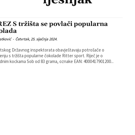
EZ S tržišta se povlači popularna
olada
atković
-
Četvrtak, 25. siječnja 2024.
atskog Državnog inspektorata obavještavaju potrošače o
nju s tržišta popularne čokolade Ritter sport. Riječ je o
dnim kockama Sob od 83 grama, oznake EAN: 4000417901200...