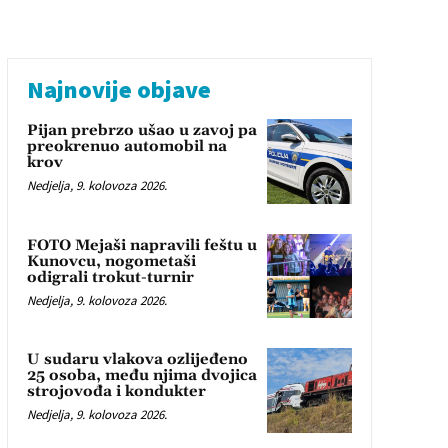
Najnovije objave
Pijan prebrzo ušao u zavoj pa
preokrenuo automobil na
krov
Nedjelja, 9. kolovoza 2026.
FOTO Mejaši napravili feštu u
Kunovcu, nogometaši
odigrali trokut-turnir
Nedjelja, 9. kolovoza 2026.
U sudaru vlakova ozlijeđeno
25 osoba, među njima dvojica
strojovođa i kondukter
Nedjelja, 9. kolovoza 2026.