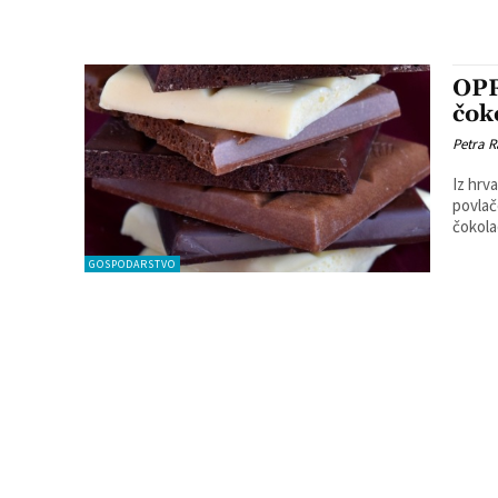
OPR
čok
Petra R
Iz hrv
povlače
čokola
GOSPODARSTVO