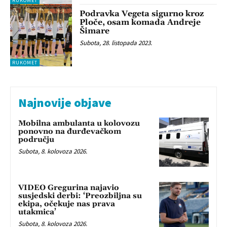
RUKOMET
Podravka Vegeta sigurno kroz
Ploče, osam komada Andreje
Šimare
Subota, 28. listopada 2023.
RUKOMET
Najnovije objave
Mobilna ambulanta u kolovozu
ponovno na đurđevačkom
području
Subota, 8. kolovoza 2026.
VIDEO Gregurina najavio
susjedski derbi: ‘Preozbiljna su
ekipa, očekuje nas prava
utakmica’
Subota, 8. kolovoza 2026.