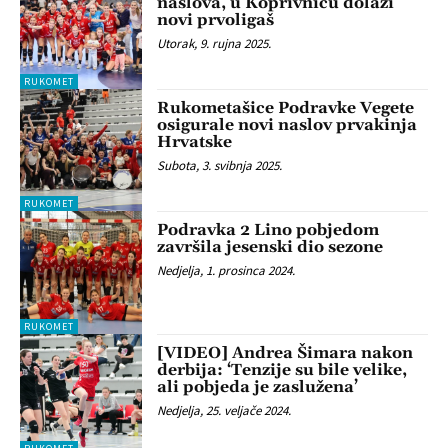
naslova, u Koprivnicu dolazi
novi prvoligaš
Utorak, 9. rujna 2025.
RUKOMET
Rukometašice Podravke Vegete
osigurale novi naslov prvakinja
Hrvatske
Subota, 3. svibnja 2025.
RUKOMET
Podravka 2 Lino pobjedom
završila jesenski dio sezone
Nedjelja, 1. prosinca 2024.
RUKOMET
[VIDEO] Andrea Šimara nakon
derbija: ‘Tenzije su bile velike,
ali pobjeda je zaslužena’
Nedjelja, 25. veljače 2024.