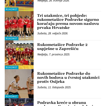
Nedjelja, 26. travnja 2026.
RUKOMET
Tri utakmice, tri pobjede:
rukometašice Podravke sigurno
koračaju prema novom naslovu
prvaka Hrvatske
Subota, 28. veljače 2026.
RUKOMET
Rukometašice Podravke 2
uspješne u Zaprešiću
Nedjelja, 7. prosinca 2025.
RUKOMET
Rukometašice Podravke do
novih bodova u čvrstoj utakmici
protiv Osijeka
Subota, 11. listopada 2025.
RUKOMET
Podravka kreće u obranu