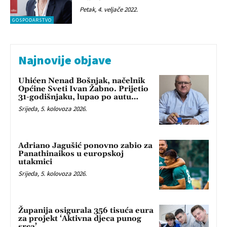
Petak, 4. veljače 2022.
GOSPODARSTVO
Najnovije objave
Uhićen Nenad Bošnjak, načelnik
Općine Sveti Ivan Žabno. Prijetio
31-godišnjaku, lupao po autu…
Srijeda, 5. kolovoza 2026.
Adriano Jagušić ponovno zabio za
Panathinaikos u europskoj
utakmici
Srijeda, 5. kolovoza 2026.
Županija osigurala 356 tisuća eura
za projekt ‘Aktivna djeca punog
srca’