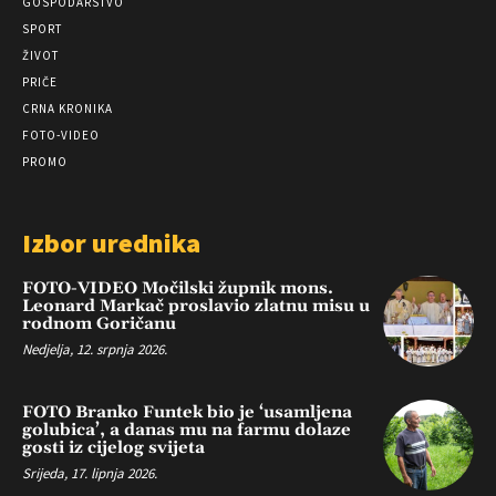
GOSPODARSTVO
SPORT
ŽIVOT
PRIČE
CRNA KRONIKA
FOTO-VIDEO
PROMO
Izbor urednika
FOTO-VIDEO Močilski župnik mons.
Leonard Markač proslavio zlatnu misu u
rodnom Goričanu
Nedjelja, 12. srpnja 2026.
FOTO Branko Funtek bio je ‘usamljena
golubica’, a danas mu na farmu dolaze
gosti iz cijelog svijeta
Srijeda, 17. lipnja 2026.