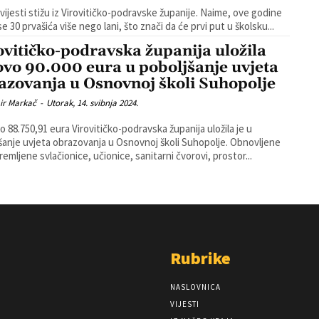
 vijesti stižu iz Virovitičko-podravske županije. Naime, ove godine
 se 30 prvašića više nego lani, što znači da će prvi put u školsku...
ovitičko-podravska županija uložila
ovo 90.000 eura u poboljšanje uvjeta
azovanja u Osnovnoj školi Suhopolje
ir Markač
-
Utorak, 14. svibnja 2024.
 88.750,91 eura Virovitičko-podravska županija uložila je u
šanje uvjeta obrazovanja u Osnovnoj školi Suhopolje. Obnovljene
premljene svlačionice, učionice, sanitarni čvorovi, prostor...
Rubrike
NASLOVNICA
VIJESTI