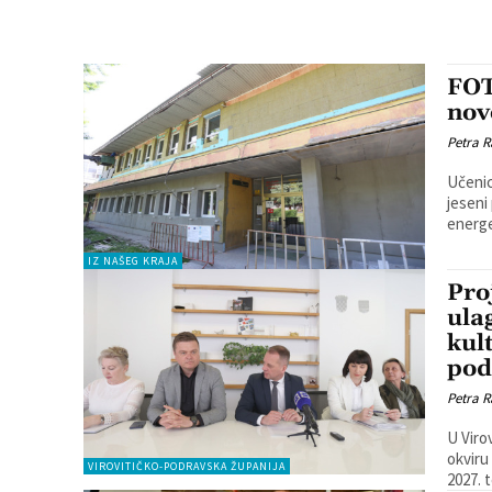
FOT
nov
Petra R
Učenic
jeseni poha
energe
IZ NAŠEG KRAJA
Pro
ula
kul
pod
Petra R
U Viro
okviru
VIROVITIČKO-PODRAVSKA ŽUPANIJA