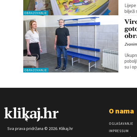
Lijepe
bilježi
OBRAZOVANJE
Vir
got
obr
Zvonim
Ukupno
pobolj
su i o
OBRAZOVANJE
O nama
OGLAŠAVANJE
Sva prava pridržana © 2026. Klikaj.hr
IMPRESSUM