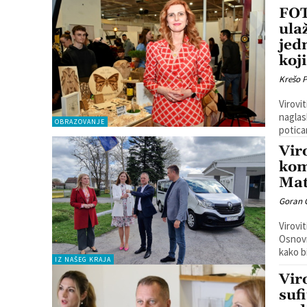
FOT
ulaž
jed
koj
Krešo 
Virovi
naglas
OBRAZOVANJE
Vir
kom
Mat
Goran 
Virovi
Osnovnu 
kako b
IZ NAŠEG KRAJA
Vir
suf