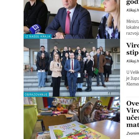
god
Klikaj.h
Minist
lokaln
IZ NAŠEG KRAJA
Vir
sti
Klikaj.h
U Veli
je žup
Klemen
OBRAZOVANJE
Ove
Vir
uče
mate
Zvonim