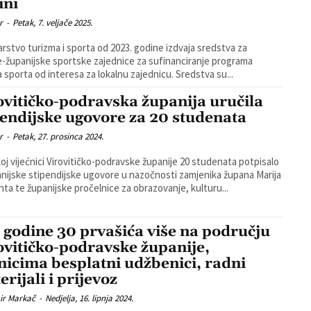
ini
r
-
Petak, 7. veljače 2025.
arstvo turizma i sporta od 2023. godine izdvaja sredstva za
e-županijske sportske zajednice za sufinanciranje programa
razvoja sporta od interesa za lokalnu zajednicu. Sredstva su...
ovitičko-podravska županija uručila
pendijske ugovore za 20 studenata
r
-
Petak, 27. prosinca 2024.
koj vijećnici Virovitičko-podravske županije 20 studenata potpisalo
anijske stipendijske ugovore u nazočnosti zamjenika župana Marija
ta te županijske pročelnice za obrazovanje, kulturu...
 godine 30 prvašića više na području
ovitičko-podravske županije,
nicima besplatni udžbenici, radni
rijali i prijevoz
ir Markač
-
Nedjelja, 16. lipnja 2024.