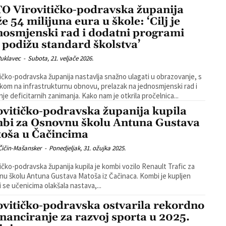
O Virovitičko-podravska županija
e 54 milijuna eura u škole: ‘Cilj je
nosmjenski rad i dodatni programi
i podižu standard školstva’
Puklavec
-
Subota, 21. veljače 2026.
tičko-podravska županija nastavlja snažno ulagati u obrazovanje, s
kom na infrastrukturnu obnovu, prelazak na jednosmjenski rad i
poticanje deficitarnih zanimanja. Kako nam je otkrila pročelnica...
ovitičko-podravska županija kupila
bi za Osnovnu školu Antuna Gustava
oša u Čačincima
Čičin-Mašansker
-
Ponedjeljak, 31. ožujka 2025.
tičko-podravska županija kupila je kombi vozilo Renault Trafic za
školu Antuna Gustava Matoša iz Čačinaca. Kombi je kupljen
i se učenicima olakšala nastava,...
ovitičko-podravska ostvarila rekordno
inanciranje za razvoj sporta u 2025.