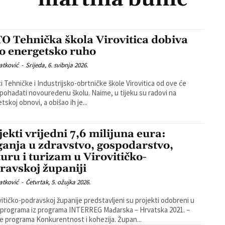
O Tehnička škola Virovitica dobiva
o energetsko ruho
atković
-
Srijeda, 6. svibnja 2026.
i Tehničke i Industrijsko-obrtničke škole Virovitica od ove će
đati novouređenu školu. Naime, u tijeku su radovi na
tskoj obnovi, a obišao ih je...
jekti vrijedni 7,6 milijuna eura:
ganja u zdravstvo, gospodarstvo,
turu i turizam u Virovitičko-
ravskoj županiji
atković
-
Četvrtak, 5. ožujka 2026.
vitičko-podravskoj županije predstavljeni su projekti odobreni u
 programa iz programa INTERREG Mađarska – Hrvatska 2021. –
2027. te programa Konkurentnost i kohezija. Župan...