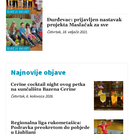
DJEČJI SVIJET
Đurđevac: prijavljen nastavak
projekta Maslačak za sve
Četvrtak, 18. veljače 2021.
DJEČJI SVIJET
Najnovije objave
Cerine cocktail night ovog petka
na sunčalištu Bazena Cerine
Četvrtak, 6. kolovoza 2026.
Regionalna liga rukometašica:
Podravka preokretom do pobjede
u Ljubljani