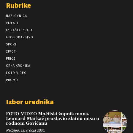
Rubrike
NASLOVNICA
VIJESTI
IZ NAŠEG KRAJA
GOSPODARSTVO
SPORT
ŽIVOT
PRIČE
CRNA KRONIKA
FOTO-VIDEO
PROMO
Izbor urednika
FOTO-VIDEO Močilski župnik mons.
Leonard Markač proslavio zlatnu misu u
rodnom Goričanu
Nedjelja, 12. srpnja 2026.