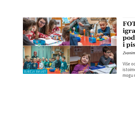
FOT
igr
pod
i p
Zvonim
Više o
istoime
DJEČJI SVIJET
mogu ra