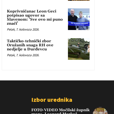
Koprivničanac Leon Geci
potpisao ugovor sa
Slavenom: ‘Sve ovo mi puno
znači’
Petak, 7. kolovoza 2026.
Taktičko-tehnički zbor
Oružanih snaga RH ove
nedjelje u Đurđevcu
Petak, 7. kolovoza 2026.
Izbor urednika
FOTO-VIDEO Močilski župnik