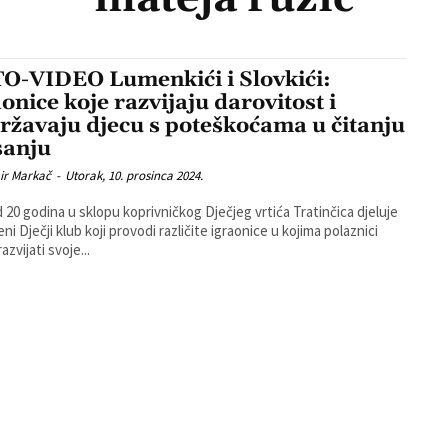
O-VIDEO Lumenkići i Slovkići:
aonice koje razvijaju darovitost i
ržavaju djecu s poteškoćama u čitanju
isanju
ir Markač
-
Utorak, 10. prosinca 2024.
d 20 godina u sklopu koprivničkog Dječjeg vrtića Tratinčica djeluje
ni Dječji klub koji provodi različite igraonice u kojima polaznici
zvijati svoje...