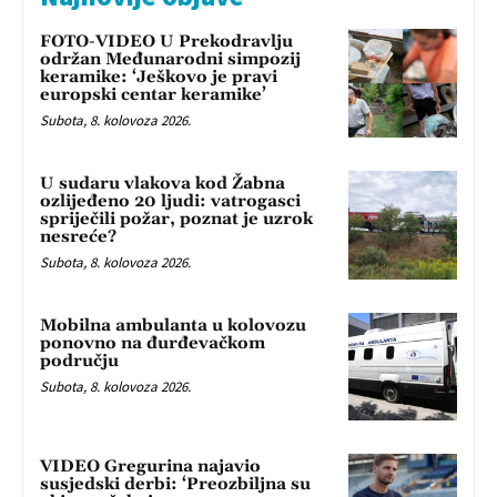
FOTO-VIDEO U Prekodravlju
održan Međunarodni simpozij
keramike: ‘Ješkovo je pravi
europski centar keramike’
Subota, 8. kolovoza 2026.
U sudaru vlakova kod Žabna
ozlijeđeno 20 ljudi: vatrogasci
spriječili požar, poznat je uzrok
nesreće?
Subota, 8. kolovoza 2026.
Mobilna ambulanta u kolovozu
ponovno na đurđevačkom
području
Subota, 8. kolovoza 2026.
VIDEO Gregurina najavio
susjedski derbi: ‘Preozbiljna su