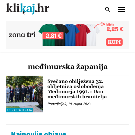
međimurska žapanija
Svečano obilježena 32.
obljetnica oslobođenja
Međimurja 1991. i Dan
međimurskih branitelja
Ponedjeljak, 18. rujna 2023.
IZ NAŠEG KRAJA
Najnovije objave