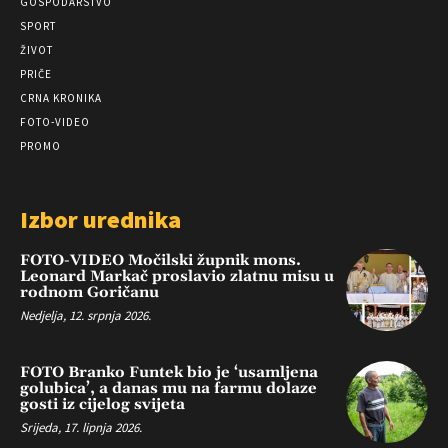
GOSPODARSTVO
SPORT
ŽIVOT
PRIČE
CRNA KRONIKA
FOTO-VIDEO
PROMO
Izbor urednika
FOTO-VIDEO Močilski župnik mons.
Leonard Markač proslavio zlatnu misu u
rodnom Goričanu
Nedjelja, 12. srpnja 2026.
FOTO Branko Funtek bio je ‘usamljena
golubica’, a danas mu na farmu dolaze
gosti iz cijelog svijeta
Srijeda, 17. lipnja 2026.