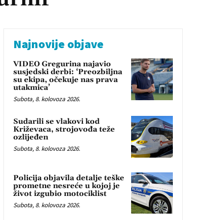
Najnovije objave
VIDEO Gregurina najavio
susjedski derbi: ‘Preozbiljna
su ekipa, očekuje nas prava
utakmica’
Subota, 8. kolovoza 2026.
Sudarili se vlakovi kod
Križevaca, strojovođa teže
ozlijeđen
Subota, 8. kolovoza 2026.
Policija objavila detalje teške
prometne nesreće u kojoj je
život izgubio motociklist
Subota, 8. kolovoza 2026.