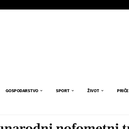
GOSPODARSTVO
SPORT
ŽIVOT
PRIČE
narodni nofometni t