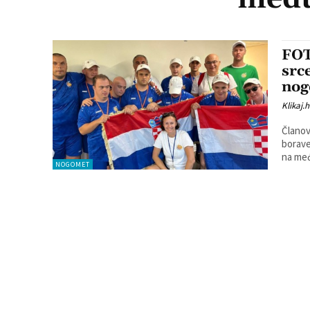
FOT
src
nog
Klikaj.h
Članov
borave
na me
NOGOMET