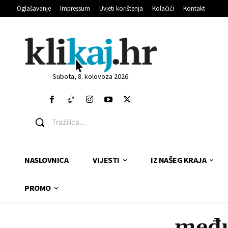
Oglašavanje
Impressum
Uvjeti korištenja
Kolačići
Kontakt
Subota, 8. kolovoza 2026.
Tražilica...
NASLOVNICA
VIJESTI
IZ NAŠEG KRAJA
PROMO
među