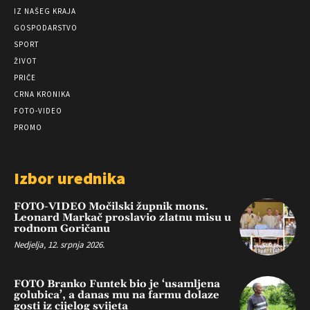
IZ NAŠEG KRAJA
GOSPODARSTVO
SPORT
ŽIVOT
PRIČE
CRNA KRONIKA
FOTO-VIDEO
PROMO
Izbor urednika
FOTO-VIDEO Močilski župnik mons.
Leonard Markač proslavio zlatnu misu u
rodnom Goričanu
Nedjelja, 12. srpnja 2026.
FOTO Branko Funtek bio je ‘usamljena
golubica’, a danas mu na farmu dolaze
gosti iz cijelog svijeta