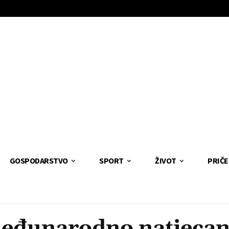
GOSPODARSTVO
SPORT
ŽIVOT
PRIČE
eđunarodno natjecan