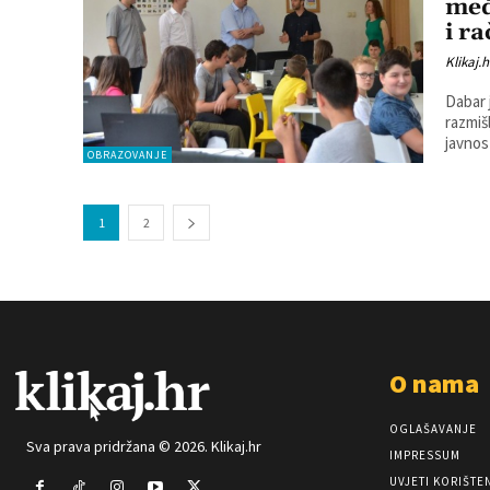
međ
i r
Klikaj.h
Dabar 
razmišl
OBRAZOVANJE
1
2
O nama
OGLAŠAVANJE
Sva prava pridržana © 2026. Klikaj.hr
IMPRESSUM
UVJETI KORIŠTE