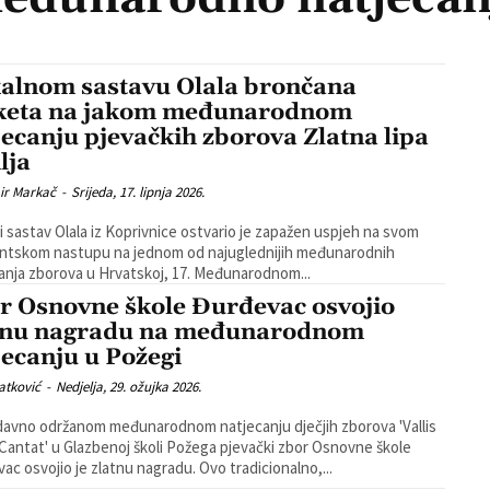
alnom sastavu Olala brončana
keta na jakom međunarodnom
jecanju pjevačkih zborova Zlatna lipa
lja
ir Markač
-
Srijeda, 17. lipnja 2026.
i sastav Olala iz Koprivnice ostvario je zapažen uspjeh na svom
ntskom nastupu na jednom od najuglednijih međunarodnih
anja zborova u Hrvatskoj, 17. Međunarodnom...
r Osnovne škole Đurđevac osvojio
tnu nagradu na međunarodnom
jecanju u Požegi
atković
-
Nedjelja, 29. ožujka 2026.
avno održanom međunarodnom natjecanju dječjih zborova 'Vallis
Cantat' u Glazbenoj školi Požega pjevački zbor Osnovne škole
Đurđevac osvojio je zlatnu nagradu. Ovo tradicionalno,...