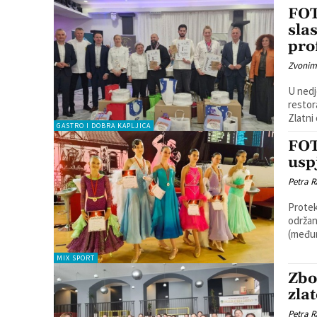
FOT
slas
pro
Zvonim
U nedj
restor
GASTRO I DOBRA KAPLJICA
FOT
usp
Petra R
Protek
održan
(međun
MIX SPORT
Zbo
zla
Petra R