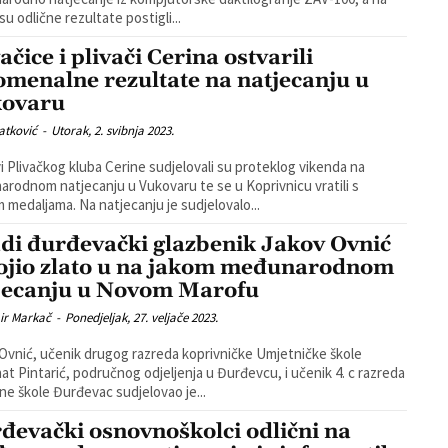
su odlične rezultate postigli...
ačice i plivači Cerina ostvarili
omenalne rezultate na natjecanju u
ovaru
atković
-
Utorak, 2. svibnja 2023.
i Plivačkog kluba Cerine sudjelovali su proteklog vikenda na
rodnom natjecanju u Vukovaru te se u Koprivnicu vratili s
brojnim medaljama. Na natjecanju je sudjelovalo...
di đurđevački glazbenik Jakov Ovnić
ojio zlato u na jakom međunarodnom
jecanju u Novom Marofu
ir Markač
-
Ponedjeljak, 27. veljače 2023.
Ovnić, učenik drugog razreda koprivničke Umjetničke škole
at Pintarić, područnog odjeljenja u Đurđevcu, i učenik 4. c razreda
e škole Đurđevac sudjelovao je...
đevački osnovnoškolci odlični na