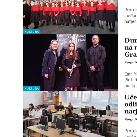
Protek
međuna
natjec
KULTURA
Đur
na 
Gra
Petra R
Ema Mi
Pintar
postig
KULTURA
Uče
odl
nat
Petra R
Protek
međuna