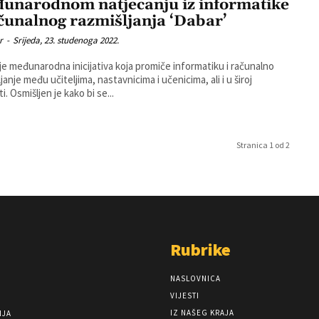
unarodnom natjecanju iz informatike
ačunalnog razmišljanja ‘Dabar’
r
-
Srijeda, 23. studenoga 2022.
je međunarodna inicijativa koja promiče informatiku i računalno
janje među učiteljima, nastavnicima i učenicima, ali i u široj
javnosti. Osmišljen je kako bi se...
Stranica 1 od 2
Rubrike
NASLOVNICA
VIJESTI
IZ NAŠEG KRAJA
NJA