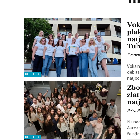
Vok
pla
nat
Tuh
Zvonim
Vokaln
debita
KULTURA
natjec
Zbo
zla
nat
Petra R
Na ned
Aurea 
KULTURA