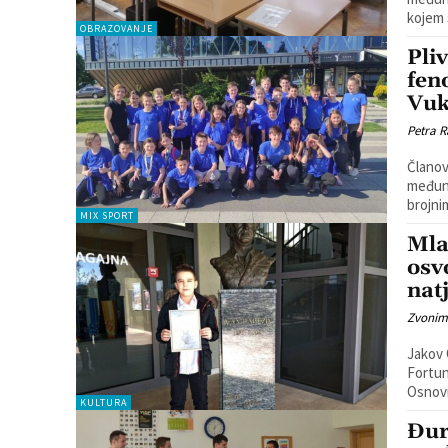
kojem 
OBRAZOVANJE
Pliv
fen
Vuk
Petra R
Članov
međuna
MIX SPORT
Mla
osv
nat
Zvonim
Jakov 
Fortun
Osnovn
KULTURA
Đur