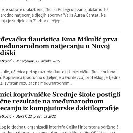
le je subote u Glazbenoj školi u Požegi održano jubilarno 10.
rodno natjecanje dječjih zborova 'Vallis Aurea Cantat'. Na
anju je sudjelovao 21 zbor dječjeg...
đevačka flautistica Ema Mikulić prva
međunarodnom natjecanju u Novoj
diški
atković
-
Ponedjeljak, 17. ožujka 2025.
kulić, učenica petog razreda flaute u Umjetničkoj školi Fortunat
ić Koprivnica (područno odjeljenje u Đurđevcu) proteklog je tjedna
la izvrstan rezultat na međunarodnom...
nici koprivničke Srednje škole postigli
ične rezultate na međunarodnom
jecanju iz kompjutorske daktilografije
atković
-
Utorak, 12. prosinca 2023.
log je tjedna u organizaciji Interinfo Češka i Interstena održano 5.
rodno natjecanje iz kompjutorske daktilografije ZAV-100, a na