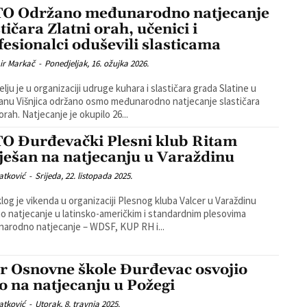
O Održano međunarodno natjecanje
tičara Zlatni orah, učenici i
fesionalci oduševili slasticama
ir Markač
-
Ponedjeljak, 16. ožujka 2026.
elju je u organizaciji udruge kuhara i slastičara grada Slatine u
anu Višnjica održano osmo međunarodno natjecanje slastičara
Zlatni orah. Natjecanje je okupilo 26...
O Đurđevački Plesni klub Ritam
ješan na natjecanju u Varaždinu
atković
-
Srijeda, 22. listopada 2025.
log je vikenda u organizaciji Plesnog kluba Valcer u Varaždinu
o natjecanje u latinsko-američkim i standardnim plesovima
arodno natjecanje – WDSF, KUP RH i...
r Osnovne škole Đurđevac osvojio
to na natjecanju u Požegi
atković
-
Utorak, 8. travnja 2025.