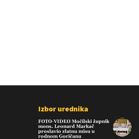
Izbor urednika
FOTO-VIDEO Močilski župnik
mons. Leonard Markač
proslavio zlatnu misu u
rodnom Goričanu