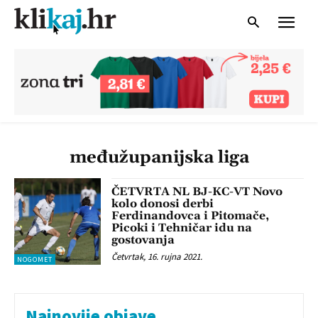
međužupanijska liga
ČETVRTA NL BJ-KC-VT Novo
kolo donosi derbi
Ferdinandovca i Pitomače,
Picoki i Tehničar idu na
gostovanja
Četvrtak, 16. rujna 2021.
NOGOMET
Najnovije objave