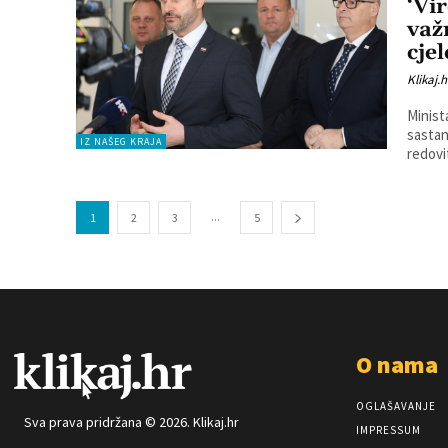
‘Vi
važ
cje
Klikaj.h
Minist
sastan
IZ NAŠEG KRAJA
redovit
...
1
2
3
5
O nama
OGLAŠAVANJE
Sva prava pridržana © 2026. Klikaj.hr
IMPRESSUM