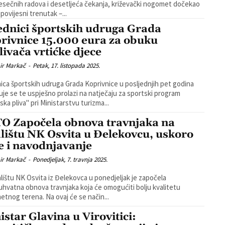
esečnih radova i desetljeća čekanja, križevački nogomet dočekao
 povijesni trenutak –...
ednici športskih udruga Grada
rivnice 15.000 eura za obuku
livača vrtićke djece
ir Markač
-
Petak, 17. listopada 2025.
ica športskih udruga Grada Koprivnice u posljednjih pet godina
ljuje se te uspješno prolazi na natječaju za sportski program
ska pliva" pri Ministarstvu turizma...
O Započela obnova travnjaka na
alištu NK Osvita u Đelekovcu, uskoro
že i navodnjavanje
ir Markač
-
Ponedjeljak, 7. travnja 2025.
alištu NK Osvita iz Đelekovca u ponedjeljak je započela
hvatna obnova travnjaka koja će omogućiti bolju kvalitetu
nogometnog terena. Na ovaj će se način...
istar Glavina u Virovitici: