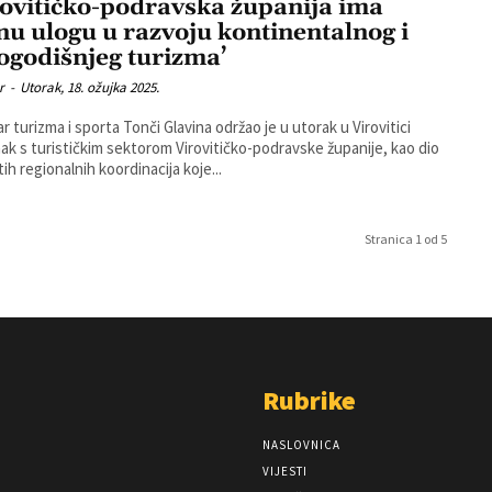
rovitičko-podravska županija ima
nu ulogu u razvoju kontinentalnog i
logodišnjeg turizma’
r
-
Utorak, 18. ožujka 2025.
ar turizma i sporta Tonči Glavina održao je u utorak u Virovitici
ak s turističkim sektorom Virovitičko-podravske županije, kao dio
ih regionalnih koordinacija koje...
Stranica 1 od 5
Rubrike
NASLOVNICA
VIJESTI