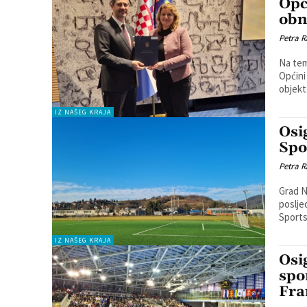
Opć
obn
Petra R
Na tem
Općini
objekt
IZ NAŠEG KRAJA
Osi
Spo
Petra R
Grad N
poslje
Sports
IZ NAŠEG KRAJA
Osi
spo
Fra