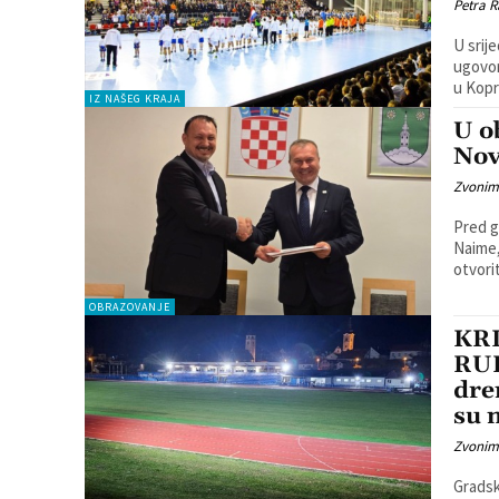
Petra R
U srij
ugovor
IZ NAŠEG KRAJA
U o
Nov
Zvonim
Pred g
Naime,
otvoriti
OBRAZOVANJE
KR
RUH
dre
su 
Zvonim
Gradsk