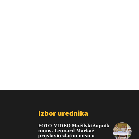
Izbor urednika
FOTO-VIDEO Močilski župnik
mons. Leonard Markač
proslavio zlatnu misu u