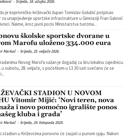
atković
-
Srijeda, 18. ožujka 2026.
edu je koprivničko-križevački župan Tomislav Golubić potpisao
 za unaprjeđenje sportske infrastrukture u Gimnaziji Fran Galović
u Koprivnici. Naime, kroz javni poziv Ministarstva turizma...
bnovu školske sportske dvorane u
om Marofu uloženo 334.000 eura
ir Markač
-
Srijeda, 25. veljače 2026.
rađanima Novog Marofa važan je događaj za širu lokalnu zajednicu.
 u subotu, 28. veljače, s početkom u 13.30 sati svečano će se
...
IŽEVAČKI STADION U NOVOM
U Vitomir Mijić: ‘Novi teren, nova
naža i novo pomoćno igralište ponos
našeg kluba i grada’
ir Markač
-
Srijeda, 29. listopada 2025.
i stadion u Križevcima ponovno će zasjati u punom sjaju. Nakon