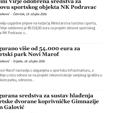
ini Virje odobrena sredstva za
ovu sportskog objekta NK Podravac
atković
-
Četvrtak, 19. ožujka 2026.
elju uspješne prijave na natječaj Ministarstva turizma i sporta,
 Virje odobreno je 80.318,83 eura za projekt obnove sportskog
a NK Podravac s...
gurano više od 54.000 eura za
rtski park Novi Marof
atković
-
Srijeda, 18. ožujka 2026.
ovi Marof nastavlja s ulaganjima u sportsku infrastrukturu, a
dnje u nizu odnosi se na projekt rekonstrukcije vanjskog igrališta u
kom parku, odnosno...
gurana sredstva za sustav hlađenja
rtske dvorane koprivničke Gimnazije
n Galović