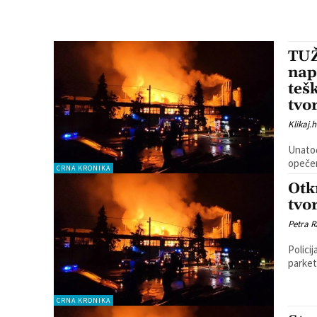
TUŽ
nap
teš
tvo
Klikaj.h
Unatoč
opečen
CRNA KRONIKA
Otk
tvo
Petra R
Policij
parket
CRNA KRONIKA