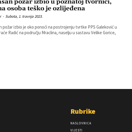
ašan požar izbio u poznatoj tvornici,
na osoba teško je ozlijeđena
r
-
Subota, 1. travnja 2023.
n požar izbio je oko ponoći na postrojenju tvrtke PPS Galeković u
Braće Radić na području Mraclina, naselju u sastavu Velike Gorice,
Rubrike
NASLOVNICA
VIJESTI