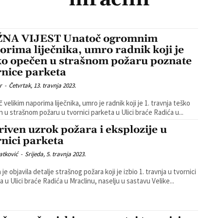
NA VIJEST Unatoč ogromnim
orima liječnika, umro radnik koji je
ko opečen u strašnom požaru poznate
rnice parketa
r
-
Četvrtak, 13. travnja 2023.
 velikim naporima liječnika, umro je radnik koji je 1. travnja teško
 u strašnom požaru u tvornici parketa u Ulici braće Radića u...
riven uzrok požara i eksplozije u
rnici parketa
atković
-
Srijeda, 5. travnja 2023.
a je objavila detalje strašnog požara koji je izbio 1. travnja u tvornici
a u Ulici braće Radića u Mraclinu, naselju u sastavu Velike...