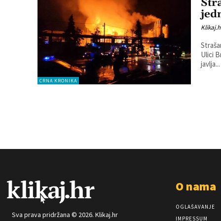
Str
jed
Klikaj.h
Straša
Ulici 
javlja...
CRNA KRONIKA
O nama
OGLAŠAVANJE
Sva prava pridržana © 2026. Klikaj.hr
IMPRESSUM