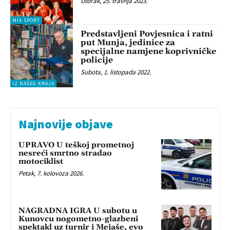
Utorak, 25. travnja 2023.
MIX SPORT
Predstavljeni Povjesnica i ratni
put Munja, jedinice za
specijalne namjene koprivničke
policije
Subota, 1. listopada 2022.
IZ NAŠEG KRAJA
Najnovije objave
UPRAVO U teškoj prometnoj
nesreći smrtno stradao
motociklist
Petak, 7. kolovoza 2026.
NAGRADNA IGRA U subotu u
Kunovcu nogometno-glazbeni
spektakl uz turnir i Mejaše, evo