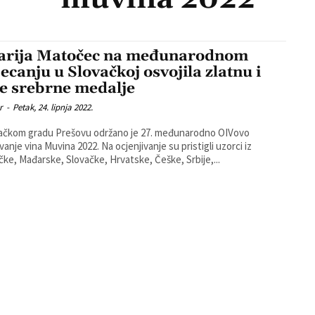
arija Matočec na međunarodnom
jecanju u Slovačkoj osvojila zlatnu i
je srebrne medalje
r
-
Petak, 24. lipnja 2022.
ačkom gradu Prešovu održano je 27. međunarodno OIVovo
na Muvina 2022. Na ocjenjivanje su pristigli uzorci iz
ke, Mađarske, Slovačke, Hrvatske, Češke, Srbije,...