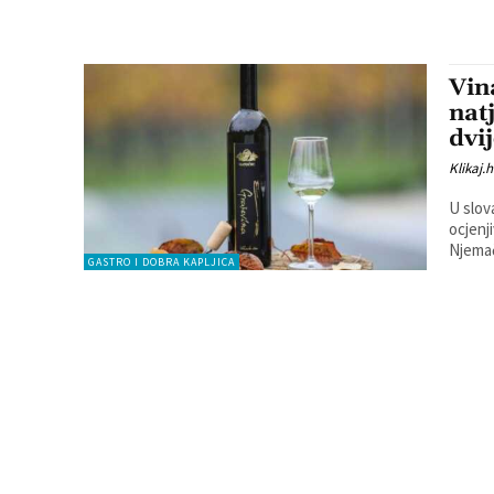
Vin
nat
dvi
Klikaj.h
U slov
ocjenjivanje vi
Njemač
GASTRO I DOBRA KAPLJICA