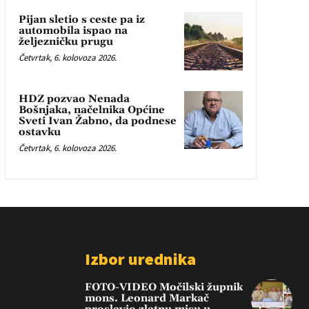
Pijan sletio s ceste pa iz
automobila ispao na
željezničku prugu
Četvrtak, 6. kolovoza 2026.
HDZ pozvao Nenada
Bošnjaka, načelnika Općine
Sveti Ivan Žabno, da podnese
ostavku
Četvrtak, 6. kolovoza 2026.
Izbor urednika
FOTO-VIDEO Močilski župnik
mons. Leonard Markač