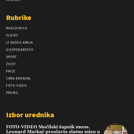
Rubrike
NASLOVNICA
VIJESTI
IZ NAŠEG KRAJA
GOSPODARSTVO
SPORT
ŽIVOT
PRIČE
CRNA KRONIKA
FOTO-VIDEO
PROMO
Izbor urednika
FOTO-VIDEO Močilski župnik mons.
Leonard Markač proslavio zlatnu misu u