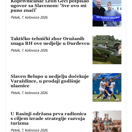
Koprivničanac Leon Geci potpisao
ugovor sa Slavenom: ‘Sve ovo mi
puno znači’
Petak, 7. kolovoza 2026.
Taktičko-tehnički zbor Oružanih
snaga RH ove nedjelje u Đurđevcu
Petak, 7. kolovoza 2026.
Slaven Belupo u nedjelju dočekuje
Varaždince, u prodaji godišnje
ulaznice
Petak, 7. kolovoza 2026.
U Rasinji održana prva radionica
s ciljem izrade strategije razvoja
turizma
Petak, 7. kolovoza 2026.