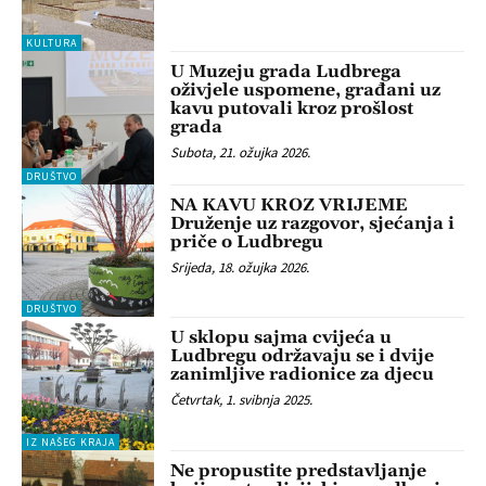
KULTURA
U Muzeju grada Ludbrega
oživjele uspomene, građani uz
kavu putovali kroz prošlost
grada
Subota, 21. ožujka 2026.
DRUŠTVO
NA KAVU KROZ VRIJEME
Druženje uz razgovor, sjećanja i
priče o Ludbregu
Srijeda, 18. ožujka 2026.
DRUŠTVO
U sklopu sajma cvijeća u
Ludbregu održavaju se i dvije
zanimljive radionice za djecu
Četvrtak, 1. svibnja 2025.
IZ NAŠEG KRAJA
Ne propustite predstavljanje