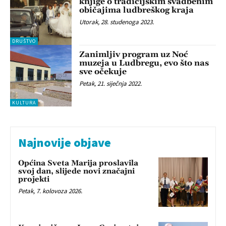
knjige o tradicijskim svadbenim
običajima ludbreškog kraja
Utorak, 28. studenoga 2023.
DRUŠTVO
Zanimljiv program uz Noć
muzeja u Ludbregu, evo što nas
sve očekuje
Petak, 21. siječnja 2022.
KULTURA
Najnovije objave
Općina Sveta Marija proslavila
svoj dan, slijede novi značajni
projekti
Petak, 7. kolovoza 2026.