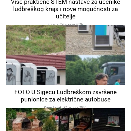
Više praktične STEM nastave za učenike
ludbreškog kraja i nove mogućnosti za
učitelje
Srijeda, 29. srpnja 2026.
FOTO U Sigecu Ludbreškom završene
punionice za električne autobuse
Ponedjeljak, 27. srpnja 2026.