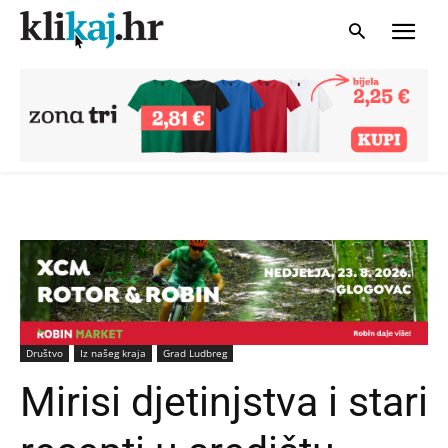
Društvo
Iz našeg kraja
Grad Ludbreg
Mirisi djetinjstva i stari