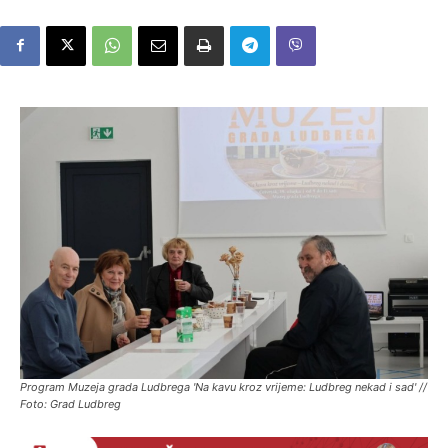
Program Muzeja grada Ludbrega 'Na kavu kroz vrijeme: Ludbreg nekad i sad' //
Foto: Grad Ludbreg