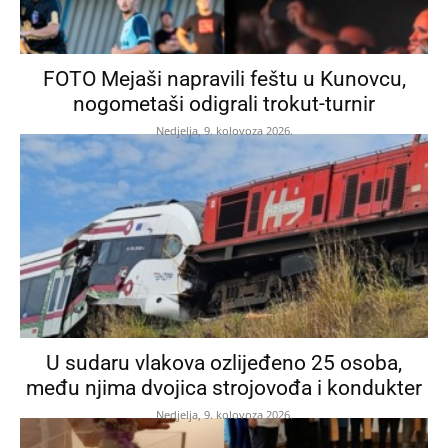
FOTO Mejaši napravili feštu u Kunovcu,
nogometaši odigrali trokut-turnir
Nedjelja, 9. kolovoza 2026.
U sudaru vlakova ozlijeđeno 25 osoba,
među njima dvojica strojovođa i kondukter
Nedjelja, 9. kolovoza 2026.