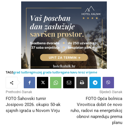
TAGS
grad ludbreg
muzej grada ludbrega
na kavu kroz vrijeme
Prethodni članak
Sljedeći članak
FOTO Šahovski turnir
FOTO Opća bolnica
Josipovo 2026. okupio 50-ak
Virovitica dobit će novo
sjajnih igrača u Novom Virju
ruho, radovi na energetskoj
obnovi napreduju prema
planu