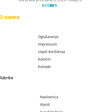
O nama
Oglašavanje
Impressum
Uvjeti korištenja
Kolačići
Kontakt
Rubrike
Naslovnica
Vijesti
Iz našeg kraja