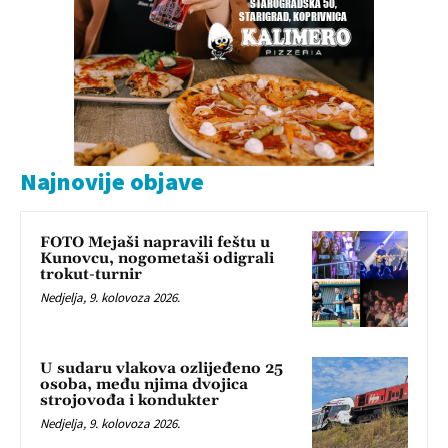
Najnovije objave
FOTO Mejaši napravili feštu u
Kunovcu, nogometaši odigrali
trokut-turnir
Nedjelja, 9. kolovoza 2026.
U sudaru vlakova ozlijeđeno 25
osoba, među njima dvojica
strojovođa i kondukter
Nedjelja, 9. kolovoza 2026.