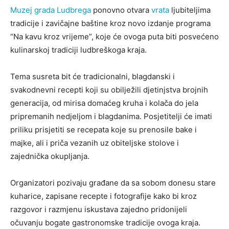
Muzej grada Ludbrega
ponovno otvara
vrata
ljubiteljima
tradicije i zavičajne baštine kroz novo izdanje programa
“Na kavu kroz vrijeme”, koje će ovoga puta biti posvećeno
kulinarskoj tradiciji ludbreškoga kraja.
Tema susreta bit će tradicionalni, blagdanski i
svakodnevni recepti koji su obilježili djetinjstva brojnih
generacija, od mirisa domaćeg kruha i kolača do jela
pripremanih nedjeljom i blagdanima. Posjetitelji će imati
priliku prisjetiti se recepata koje su prenosile bake i
majke, ali i priča vezanih uz obiteljske stolove i
zajednička okupljanja.
Organizatori pozivaju građane da sa sobom donesu stare
kuharice, zapisane recepte i fotografije kako bi kroz
razgovor i razmjenu iskustava zajedno pridonijeli
očuvanju bogate gastronomske tradicije ovoga kraja.