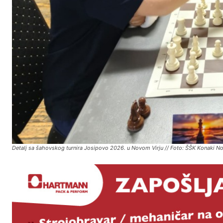
Detalj sa šahovskog turnira Josipovo 2026. u Novom Virju // Foto: ŠŠK Konaki No