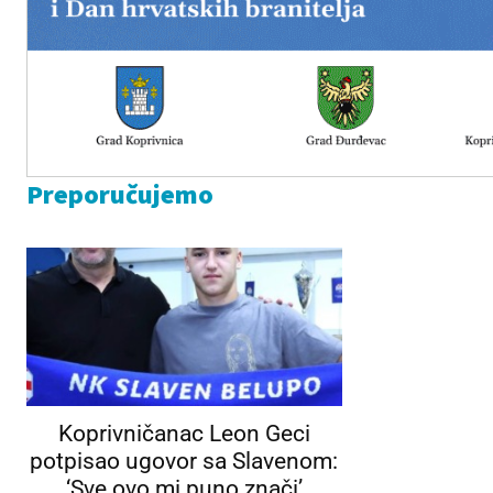
Preporučujemo
Koprivničanac Leon Geci
potpisao ugovor sa Slavenom:
‘Sve ovo mi puno znači’