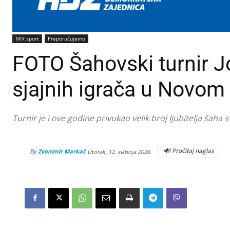
MIX sport
Preporučujemo
FOTO Šahovski turnir J
sjajnih igrača u Novom 
Turnir je i ove godine privukao velik broj ljubitelja šaha 
🔊 Pročitaj naglas
By
Zvonimir Markač
Utorak, 12. svibnja 2026.