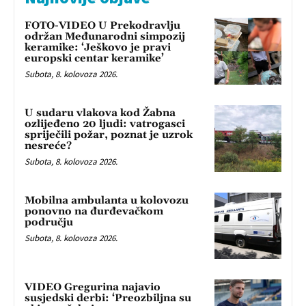
FOTO-VIDEO U Prekodravlju
održan Međunarodni simpozij
keramike: ‘Ješkovo je pravi
europski centar keramike’
Subota, 8. kolovoza 2026.
U sudaru vlakova kod Žabna
ozlijeđeno 20 ljudi: vatrogasci
spriječili požar, poznat je uzrok
nesreće?
Subota, 8. kolovoza 2026.
Mobilna ambulanta u kolovozu
ponovno na đurđevačkom
području
Subota, 8. kolovoza 2026.
VIDEO Gregurina najavio
susjedski derbi: ‘Preozbiljna su