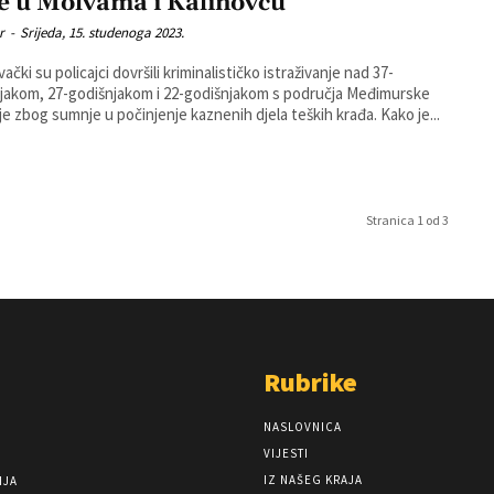
e u Molvama i Kalinovcu
r
-
Srijeda, 15. studenoga 2023.
čki su policajci dovršili kriminalističko istraživanje nad 37-
jakom, 27-godišnjakom i 22-godišnjakom s područja Međimurske
županije zbog sumnje u počinjenje kaznenih djela teških krađa. Kako je...
Stranica 1 od 3
Rubrike
NASLOVNICA
VIJESTI
IZ NAŠEG KRAJA
NJA