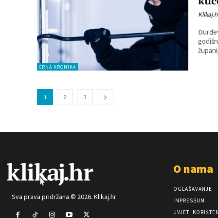
kuć
Klikaj.h
Đurđeva
godišn
CRNA KRONIKA
1
2
3
O nama
OGLAŠAVANJE
Sva prava pridržana © 2026. Klikaj.hr
IMPRESSUM
UVJETI KORIŠTE