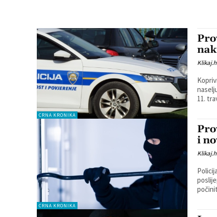
Pro
nak
Klikaj.h
Kopriv
naselju u sastav
11. tra
CRNA KRONIKA
Pro
i n
Klikaj.h
Policij
poslijep
počinit
CRNA KRONIKA