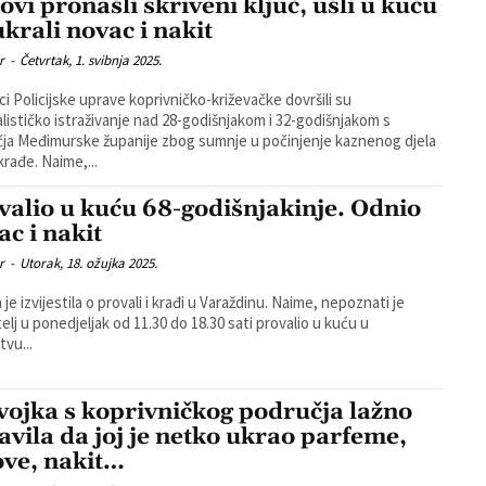
ovi pronašli skriveni ključ, ušli u kuću
ukrali novac i nakit
r
-
Četvrtak, 1. svibnja 2025.
jci Policijske uprave koprivničko-križevačke dovršili su
alističko istraživanje nad 28-godišnjakom i 32-godišnjakom s
ja Međimurske županije zbog sumnje u počinjenje kaznenog djela
teške krađe. Naime,...
valio u kuću 68-godišnjakinje. Odnio
ac i nakit
r
-
Utorak, 18. ožujka 2025.
e izvijestila o provali i krađi u Varaždinu. Naime, nepoznati je
telj u ponedjeljak od 11.30 do 18.30 sati provalio u kuću u
tvu...
vojka s koprivničkog područja lažno
javila da joj je netko ukrao parfeme,
ove, nakit…