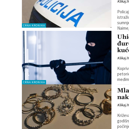
Klikaj.h
Policaj
istraž
sumnje
CRNA KRONIKA
Naime,.
Uhi
đur
kuć
Klikaj.h
Koprivn
petori
međimu
CRNA KRONIKA
Mla
nak
Klikaj.h
Križeva
godišn