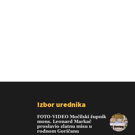
Izbor urednika
FOTO-VIDEO Močilski župnik
mons. Leonard Markač
proslavio zlatnu misu u
rodnom Goričanu