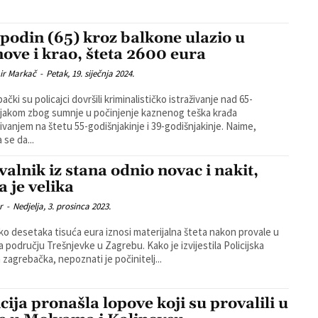
podin (65) kroz balkone ulazio u
nove i krao, šteta 2600 eura
ir Markač
-
Petak, 19. siječnja 2024.
čki su policajci dovršili kriminalističko istraživanje nad 65-
jakom zbog sumnje u počinjenje kaznenog teška krađa
ivanjem na štetu 55-godišnjakinje i 39-godišnjakinje. Naime,
 se da...
valnik iz stana odnio novac i nakit,
a je velika
r
-
Nedjelja, 3. prosinca 2023.
ko desetaka tisuća eura iznosi materijalna šteta nakon provale u
ručju Trešnjevke u Zagrebu. Kako je izvijestila Policijska
 zagrebačka, nepoznati je počinitelj...
icija pronašla lopove koji su provalili u