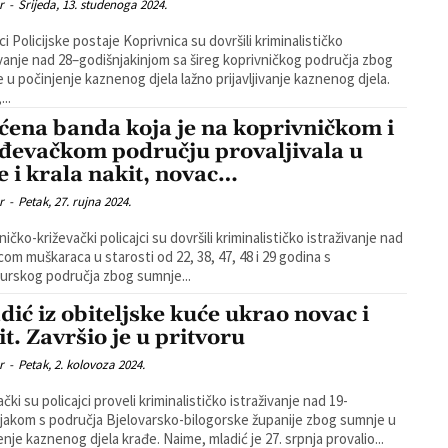
r
-
Srijeda, 13. studenoga 2024.
ci Policijske postaje Koprivnica su dovršili kriminalističko
ivanje nad 28–godišnjakinjom sa šireg koprivničkog područja zbog
 u počinjenje kaznenog djela lažno prijavljivanje kaznenog djela.
..
ćena banda koja je na koprivničkom i
đevačkom području provaljivala u
e i krala nakit, novac…
r
-
Petak, 27. rujna 2024.
ičko-križevački policajci su dovršili kriminalističko istraživanje nad
com muškaraca u starosti od 22, 38, 47, 48 i 29 godina s
rskog područja zbog sumnje...
dić iz obiteljske kuće ukrao novac i
it. Završio je u pritvoru
r
-
Petak, 2. kolovoza 2024.
čki su policajci proveli kriminalističko istraživanje nad 19-
jakom s područja Bjelovarsko-bilogorske županije zbog sumnje u
počinjenje kaznenog djela krađe. Naime, mladić je 27. srpnja provalio...