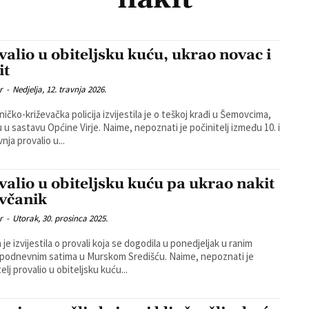
valio u obiteljsku kuću, ukrao novac i
it
r
-
Nedjelja, 12. travnja 2026.
ničko-križevačka policija izvijestila je o teškoj krađi u Šemovcima,
u Općine Virje. Naime, nepoznati je počinitelj između 10. i
vnja provalio u...
valio u obiteljsku kuću pa ukrao nakit
ovčanik
r
-
Utorak, 30. prosinca 2025.
a je izvijestila o provali koja se dogodila u ponedjeljak u ranim
odnevnim satima u Murskom Središću. Naime, nepoznati je
elj provalio u obiteljsku kuću...