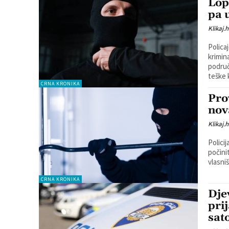
Lop
pa 
Klikaj.h
Polica
krimin
područ
CRNA KRONIKA
Pro
nov
Klikaj.h
Policija j
počini
vlasniš
CRNA KRONIKA
Dje
pri
sat