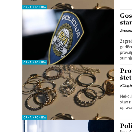
CRNA KRONIKA
Gos
sta
Zvonim
Zagreba
godišn
provalj
sumnja
CRNA KRONIKA
Pro
štet
Klikaj.h
Nekoli
stan na pod
uprava
CRNA KRONIKA
Pol