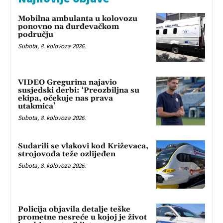
Mobilna ambulanta u kolovozu
ponovno na đurđevačkom
području
Subota, 8. kolovoza 2026.
VIDEO Gregurina najavio
susjedski derbi: ‘Preozbiljna su
ekipa, očekuje nas prava
utakmica’
Subota, 8. kolovoza 2026.
Sudarili se vlakovi kod Križevaca,
strojovođa teže ozlijeđen
Subota, 8. kolovoza 2026.
Policija objavila detalje teške
prometne nesreće u kojoj je život