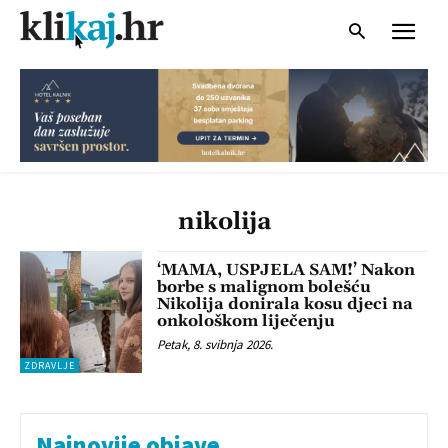
nikolija
‘MAMA, USPJELA SAM!’ Nakon
borbe s malignom bolešću
Nikolija donirala kosu djeci na
onkološkom liječenju
Petak, 8. svibnja 2026.
ZDRAVLJE
Najnovije objave