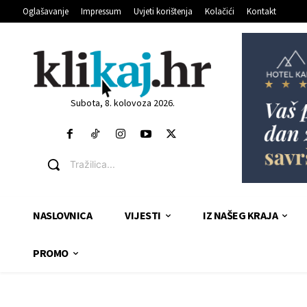
Oglašavanje
Impressum
Uvjeti korištenja
Kolačići
Kontakt
Subota, 8. kolovoza 2026.
Tražilica...
NASLOVNICA
VIJESTI
IZ NAŠEG KRAJA
PROMO