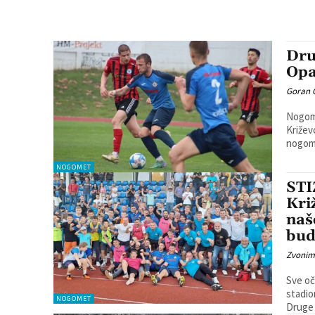
Dru
Opat
Goran 
Nogome
Križev
NOGOMET
STI
Kri
naš
bud
Zvonim
Sve oč
stadio
NOGOMET
Druge 