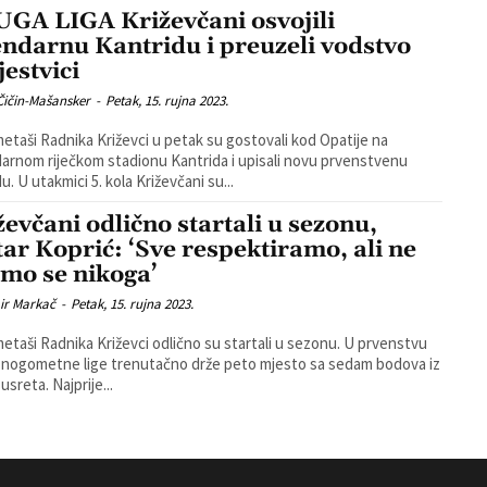
GA LIGA Križevčani osvojili
endarnu Kantridu i preuzeli vodstvo
jestvici
Čičin-Mašansker
-
Petak, 15. rujna 2023.
taši Radnika Križevci u petak su gostovali kod Opatije na
arnom riječkom stadionu Kantrida i upisali novu prvenstvenu
pobjedu. U utakmici 5. kola Križevčani su...
ževčani odlično startali u sezonu,
tar Koprić: ‘Sve respektiramo, ali ne
imo se nikoga’
ir Markač
-
Petak, 15. rujna 2023.
taši Radnika Križevci odlično su startali u sezonu. U prvenstvu
nogometne lige trenutačno drže peto mjesto sa sedam bodova iz
susreta. Najprije...