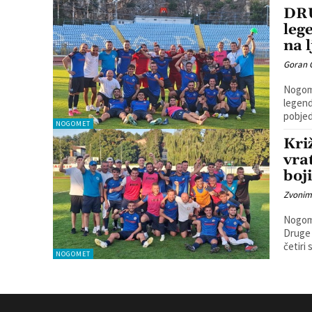
DRU
leg
na l
Goran 
Nogome
legend
NOGOMET
Kri
vra
boj
Zvonim
Nogome
Druge 
četiri 
NOGOMET