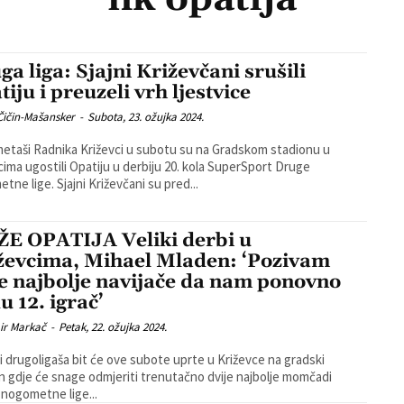
ga liga: Sjajni Križevčani srušili
iju i preuzeli vrh ljestvice
Čičin-Mašansker
-
Subota, 23. ožujka 2024.
taši Radnika Križevci u subotu su na Gradskom stadionu u
cima ugostili Opatiju u derbiju 20. kola SuperSport Druge
nogometne lige. Sjajni Križevčani su pred...
ŽE OPATIJA Veliki derbi u
ževcima, Mihael Mladen: ‘Pozivam
e najbolje navijače da nam ponovno
u 12. igrač’
ir Markač
-
Petak, 22. ožujka 2024.
i drugoligaša bit će ove subote uprte u Križevce na gradski
n gdje će snage odmjeriti trenutačno dvije najbolje momčadi
nogometne lige...