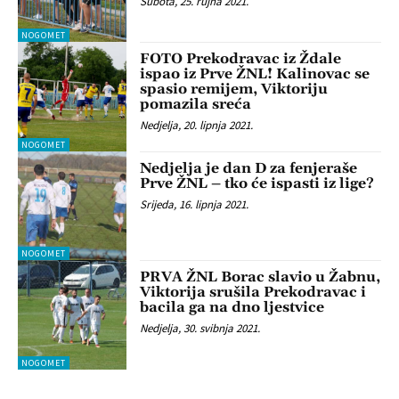
Subota, 25. rujna 2021.
NOGOMET
FOTO Prekodravac iz Ždale
ispao iz Prve ŽNL! Kalinovac se
spasio remijem, Viktoriju
pomazila sreća
Nedjelja, 20. lipnja 2021.
NOGOMET
Nedjelja je dan D za fenjeraše
Prve ŽNL – tko će ispasti iz lige?
Srijeda, 16. lipnja 2021.
NOGOMET
PRVA ŽNL Borac slavio u Žabnu,
Viktorija srušila Prekodravac i
bacila ga na dno ljestvice
Nedjelja, 30. svibnja 2021.
NOGOMET