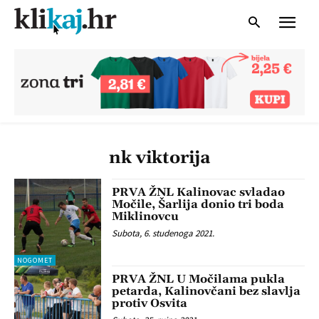
nk viktorija
PRVA ŽNL Kalinovac svladao
Močile, Šarlija donio tri boda
Miklinovcu
Subota, 6. studenoga 2021.
NOGOMET
PRVA ŽNL U Močilama pukla
petarda, Kalinovčani bez slavlja
protiv Osvita