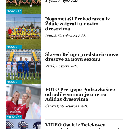
Srijeda, 7. rujna 2022.
NOGOMET
Nogometaši Prekodravca iz
Ždale zaigrali u novim
dresovima
Utorak, 30. kolovoza 2022.
NOGOMET
Slaven Belupo predstavio nove
dresove za novu sezonu
Petak, 10. lipnja 2022.
NOGOMET
FOTO Prelijepe Podravkašice
odradile snimanje u retro
Adidas dresovima
Četvrtak, 26. kolovoza 2021.
RUKOMET
VIDEO Osvit iz Đelekovca