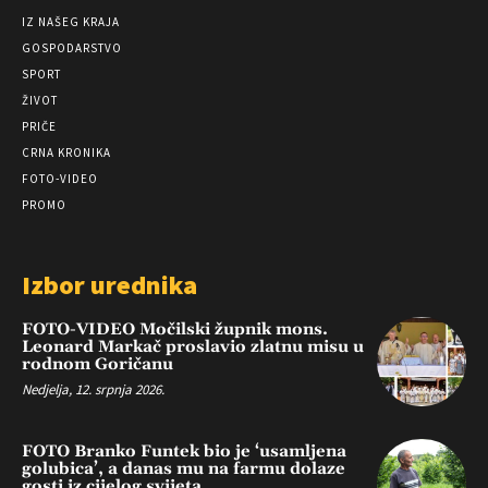
IZ NAŠEG KRAJA
GOSPODARSTVO
SPORT
ŽIVOT
PRIČE
CRNA KRONIKA
FOTO-VIDEO
PROMO
Izbor urednika
FOTO-VIDEO Močilski župnik mons.
Leonard Markač proslavio zlatnu misu u
rodnom Goričanu
Nedjelja, 12. srpnja 2026.
FOTO Branko Funtek bio je ‘usamljena
golubica’, a danas mu na farmu dolaze
gosti iz cijelog svijeta