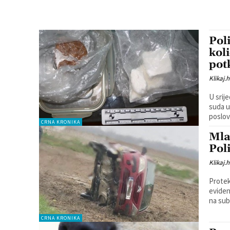
Pol
kol
pot
Klikaj.h
U srij
suda u
poslov
CRNA KRONIKA
Mla
Pol
Klikaj.h
Protek
evidentirana jedna
na sub
CRNA KRONIKA