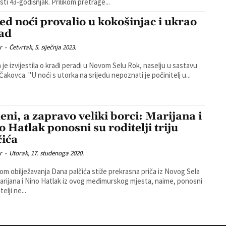
se koristi 43-godišnjak. Prilikom pretrage...
ed noći provalio u kokošinjac i ukrao
ad
r
-
Četvrtak, 5. siječnja 2023.
ja je izvijestila o krađi peradi u Novom Selu Rok, naselju u sastavu
Grada Čakovca. "U noći s utorka na srijedu nepoznati je počinitelj u...
eni, a zapravo veliki borci: Marijana i
o Hatlak ponosni su roditelji triju
čića
r
-
Utorak, 17. studenoga 2020.
m obilježavanja Dana palčića stiže prekrasna priča iz Novog Sela
arijana i Nino Hatlak iz ovog međimurskog mjesta, naime, ponosni
telji ne...