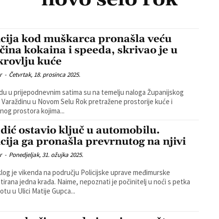
icija kod muškarca pronašla veću
ičina kokaina i speeda, skrivao je u
krovlju kuće
r
-
Četvrtak, 18. prosinca 2025.
edu u prijepodnevnim satima su na temelju naloga Županijskog
 Varaždinu u Novom Selu Rok pretražene prostorije kuće i
nog prostora kojima...
dić ostavio ključ u automobilu.
icija ga pronašla prevrnutog na njivi
r
-
Ponedjeljak, 31. ožujka 2025.
log je vikenda na području Policijske uprave međimurske
 krađa. Naime, nepoznati je počinitelj u noći s petka
otu u Ulici Matije Gupca...