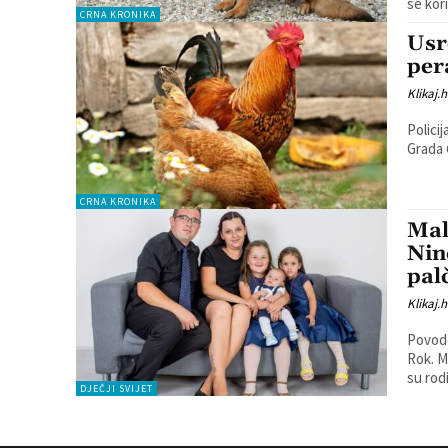
CRNA KRONIKA
Usr
per
Klikaj.h
Polici
CRNA KRONIKA
Mal
Nin
pal
Klikaj.h
Povodo
Rok. M
su rodi
DJEČJI SVIJET