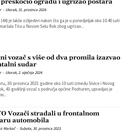
 preskočio ogradu i ugrizao poštara
r
-
Utorak, 31. prosinca 2024.
 (44) je lakše ozlijeđen nakon što ga je u ponedjeljak oko 10.40 sati
i maršala Tita u Novom Selu Rok zbog ugrizao...
ani vozač s više od dva promila izazvao
ntalni sudar
r
-
Utorak, 2. siječnja 2024.
tu, 30. prosinca 2023. godine oko 10 sati između Sivice i Novog
ok, 43-godišnji vozač s područja općine Podturen, upravljao je
m...
O Vozači stradali u frontalnom
aru automobila
ir Markač
-
Subota, 30. prosinca 2023.