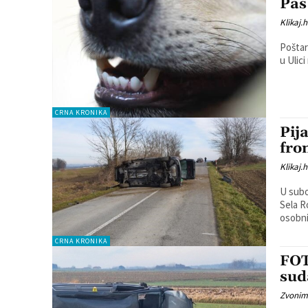
Pas
Klikaj.h
Poštar
u Ulic
CRNA KRONIKA
Pij
fro
Klikaj.h
U subo
Sela R
osobni
CRNA KRONIKA
FOT
sud
Zvonim