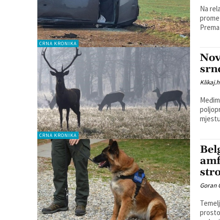
Na rel
prometne nesreće. Dva
Prema 
CRNA KRONIKA
Nov
srn
Klikaj.h
Međimu
poljopr
mjestu
CRNA KRONIKA
Bel
amf
str
Goran 
Temelj
prosto