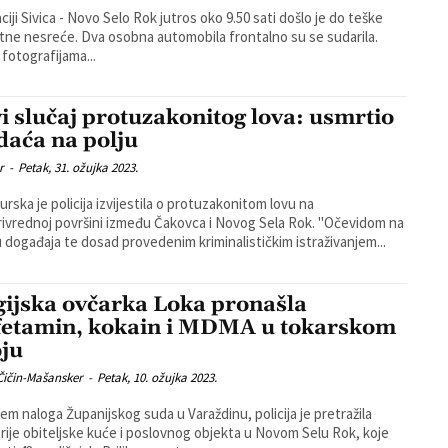
aciji Sivica - Novo Selo Rok jutros oko 9.50 sati došlo je do teške
 osobna automobila frontalno su se sudarila.
fotografijama...
i slučaj protuzakonitog lova: usmrtio
daća na polju
r
-
Petak, 31. ožujka 2023.
rska je policija izvijestila o protuzakonitom lovu na
ivrednoj površini između Čakovca i Novog Sela Rok. "Očevidom na
 događaja te dosad provedenim kriminalističkim istraživanjem...
gijska ovčarka Loka pronašla
etamin, kokain i MDMA u tokarskom
oju
Čičin-Mašansker
-
Petak, 10. ožujka 2023.
em naloga Županijskog suda u Varaždinu, policija je pretražila
rije obiteljske kuće i poslovnog objekta u Novom Selu Rok, koje