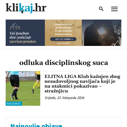
odluka disciplinskog suca
ELITNA LIGA Klub kažnjen zbog
nezadovoljnog navijača koji je
na utakmici pokazivao –
stražnjicu
Srijeda, 23. listopada 2024.
NOGOMET
Najnovije objave