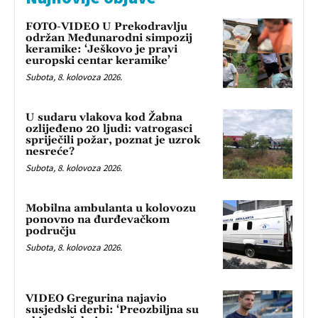
FOTO-VIDEO U Prekodravlju
održan Međunarodni simpozij
keramike: ‘Ješkovo je pravi
europski centar keramike’
Subota, 8. kolovoza 2026.
U sudaru vlakova kod Žabna
ozlijeđeno 20 ljudi: vatrogasci
spriječili požar, poznat je uzrok
nesreće?
Subota, 8. kolovoza 2026.
Mobilna ambulanta u kolovozu
ponovno na đurđevačkom
području
Subota, 8. kolovoza 2026.
VIDEO Gregurina najavio
susjedski derbi: ‘Preozbiljna su