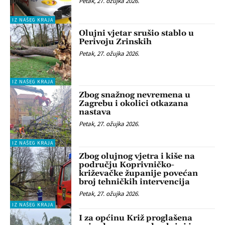
Petak, 27. ožujka 2026.
IZ NAŠEG KRAJA
Olujni vjetar srušio stablo u
Perivoju Zrinskih
Petak, 27. ožujka 2026.
IZ NAŠEG KRAJA
Zbog snažnog nevremena u
Zagrebu i okolici otkazana
nastava
Petak, 27. ožujka 2026.
IZ NAŠEG KRAJA
Zbog olujnog vjetra i kiše na
području Koprivničko-
križevačke županije povećan
broj tehničkih intervencija
Petak, 27. ožujka 2026.
IZ NAŠEG KRAJA
I za općinu Križ proglašena