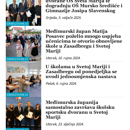
dvorane OŠ Sveta Marija te
dogradnju OŠ Mursko Središće i
Gimnazije Josipa Slavenskog
Srijeda, 5. veljače 2025.
OBRAZOVANJE
Međimurski župan Matija
Posavec poželio mnogo uspjeha
učenicima te otvorio obnovljene
škole u Zasadbregu i Svetoj
Mariji
Utorak, 10. rujna 2024.
OBRAZOVANJE
U školama u Svetoj Mariji i
Zasadbregu od ponedjeljka se
uvodi jednosmjenska nastava
Petak, 6. rujna 2024.
OBRAZOVANJE
Međimurska županija
samostalno završava školsku
sportsku dvoranu u Svetoj
Mariji
Utorak, 23. siječnja 2024.