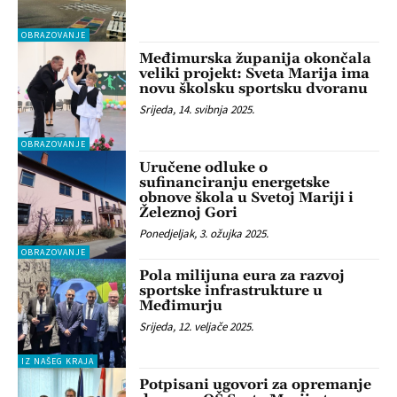
OBRAZOVANJE
Međimurska županija okončala
veliki projekt: Sveta Marija ima
novu školsku sportsku dvoranu
Srijeda, 14. svibnja 2025.
OBRAZOVANJE
Uručene odluke o
sufinanciranju energetske
obnove škola u Svetoj Mariji i
Železnoj Gori
Ponedjeljak, 3. ožujka 2025.
OBRAZOVANJE
Pola milijuna eura za razvoj
sportske infrastrukture u
Međimurju
Srijeda, 12. veljače 2025.
IZ NAŠEG KRAJA
Potpisani ugovori za opremanje