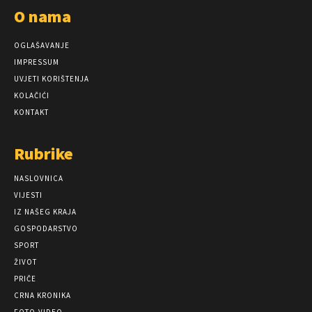
O nama
OGLAŠAVANJE
IMPRESSUM
UVJETI KORIŠTENJA
KOLAČIĆI
KONTAKT
Rubrike
NASLOVNICA
VIJESTI
IZ NAŠEG KRAJA
GOSPODARSTVO
SPORT
ŽIVOT
PRIČE
CRNA KRONIKA