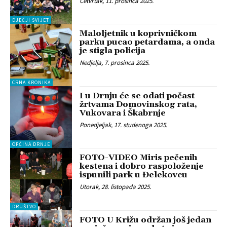
Četvrtak, 11. prosinca 2025.
DJEČJI SVIJET
Maloljetnik u koprivničkom
parku pucao petardama, a onda
je stigla policija
Nedjelja, 7. prosinca 2025.
CRNA KRONIKA
I u Drnju će se odati počast
žrtvama Domovinskog rata,
Vukovara i Škabrnje
Ponedjeljak, 17. studenoga 2025.
OPĆINA DRNJE
FOTO-VIDEO Miris pečenih
kestena i dobro raspoloženje
ispunili park u Đelekovcu
Utorak, 28. listopada 2025.
DRUŠTVO
FOTO U Križu održan još jedan