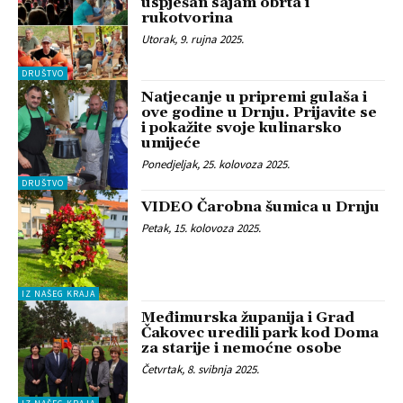
uspješan sajam obrta i
rukotvorina
Utorak, 9. rujna 2025.
DRUŠTVO
Natjecanje u pripremi gulaša i
ove godine u Drnju. Prijavite se
i pokažite svoje kulinarsko
umijeće
Ponedjeljak, 25. kolovoza 2025.
DRUŠTVO
VIDEO Čarobna šumica u Drnju
Petak, 15. kolovoza 2025.
IZ NAŠEG KRAJA
Međimurska županija i Grad
Čakovec uredili park kod Doma
za starije i nemoćne osobe
Četvrtak, 8. svibnja 2025.