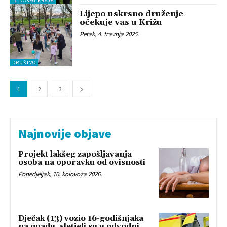
IZ NAŠEG KRAJA
Lijepo uskrsno druženje
očekuje vas u Križu
Petak, 4. travnja 2025.
DRUŠTVO
1
2
3
Najnovije objave
Projekt lakšeg zapošljavanja
osoba na oporavku od ovisnosti
Ponedjeljak, 10. kolovoza 2026.
Dječak (13) vozio 16-godišnjaka
na quadu, sletjeli su u odvodni