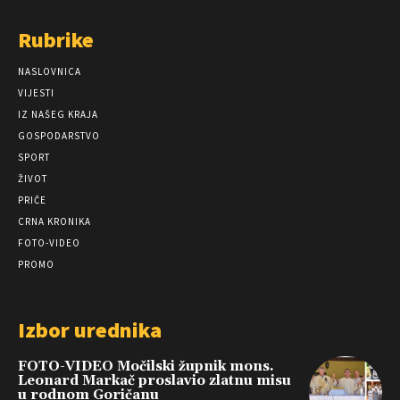
Rubrike
NASLOVNICA
VIJESTI
IZ NAŠEG KRAJA
GOSPODARSTVO
SPORT
ŽIVOT
PRIČE
CRNA KRONIKA
FOTO-VIDEO
PROMO
Izbor urednika
FOTO-VIDEO Močilski župnik mons.
Leonard Markač proslavio zlatnu misu
u rodnom Goričanu