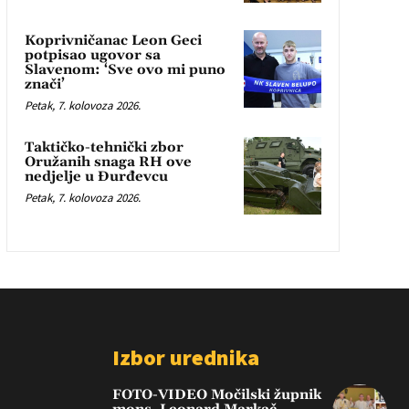
Koprivničanac Leon Geci
potpisao ugovor sa
Slavenom: ‘Sve ovo mi puno
znači’
Petak, 7. kolovoza 2026.
Taktičko-tehnički zbor
Oružanih snaga RH ove
nedjelje u Đurđevcu
Petak, 7. kolovoza 2026.
Izbor urednika
FOTO-VIDEO Močilski župnik