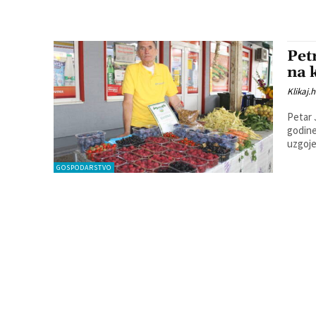
Pet
na 
Klikaj.h
Petar 
godine. Supruga Josipa na koju glasi njihov OPG i Pe
uzgoje
GOSPODARSTVO