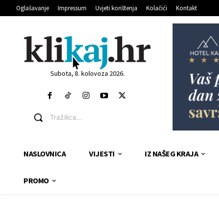
Oglašavanje
Impressum
Uvjeti korištenja
Kolačići
Kontakt
Subota, 8. kolovoza 2026.
Tražilica...
NASLOVNICA
VIJESTI
IZ NAŠEG KRAJA
PROMO