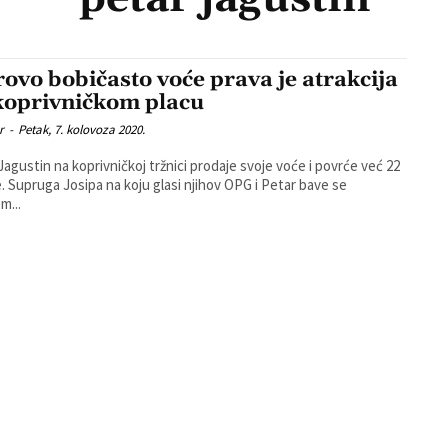
rovo bobičasto voće prava je atrakcija
koprivničkom placu
r
-
Petak, 7. kolovoza 2020.
Jagustin na koprivničkoj tržnici prodaje svoje voće i povrće već 22
tar bave se
m...