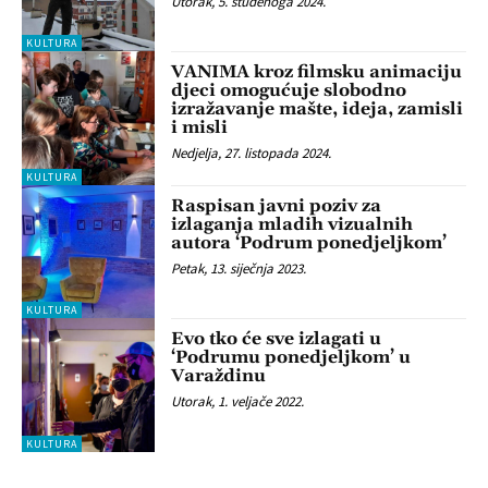
Utorak, 5. studenoga 2024.
KULTURA
VANIMA kroz filmsku animaciju
djeci omogućuje slobodno
izražavanje mašte, ideja, zamisli
i misli
Nedjelja, 27. listopada 2024.
KULTURA
Raspisan javni poziv za
izlaganja mladih vizualnih
autora ‘Podrum ponedjeljkom’
Petak, 13. siječnja 2023.
KULTURA
Evo tko će sve izlagati u
‘Podrumu ponedjeljkom’ u
Varaždinu
Utorak, 1. veljače 2022.
KULTURA