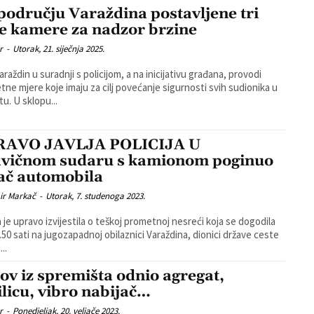
području Varaždina postavljene tri
e kamere za nadzor brzine
r
-
Utorak, 21. siječnja 2025.
araždin u suradnji s policijom, a na inicijativu građana, provodi
tne mjere koje imaju za cilj povećanje sigurnosti svih sudionika u
prometu. U sklopu...
RAVO JAVLJA POLICIJA U
avičnom sudaru s kamionom poginuo
ač automobila
ir Markač
-
Utorak, 7. studenoga 2023.
ja je upravo izvijestila o teškoj prometnoj nesreći koja se dogodila
.50 sati na jugozapadnoj obilaznici Varaždina, dionici države ceste
...
ov iz spremišta odnio agregat,
ilicu, vibro nabijač…
r
-
Ponedjeljak, 20. veljače 2023.