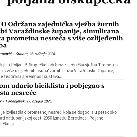
O Održana zajednička vježba žurnih
žbi Varaždinske županije, simulirana
ka prometna nesreća s više ozlijeđenih
ba
atković
-
Subota, 23. svibnja 2026.
k je u Poljani Biškupečkoj održana zajednička vježba 'Prometna
a s više ozlijeđenih osoba' žurnih službi Varaždinske županije,
je testirana spremnost sustava...
om udario biciklista i pobjegao s
sta nesreće
r
-
Ponedjeljak, 17. ožujka 2025.
ja je izvijestila o prometnoj nesreći koja se dogodila u petak oko
sati na županijskoj cesti 2050 između Beretinca i Poljane
ečke, a...