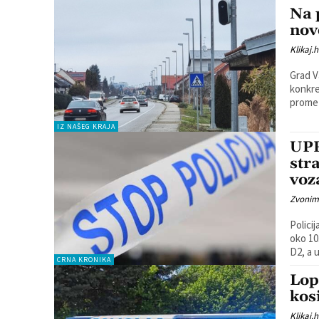
Na 
nov
Klikaj.h
Grad V
konkre
IZ NAŠEG KRAJA
UP
str
voz
Zvonim
Polici
oko 10
D2, a u
CRNA KRONIKA
Lop
kos
Klikaj.h