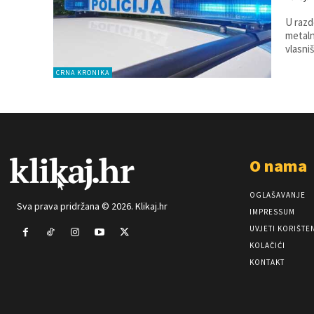
U razd
metalno sp
vlasni
CRNA KRONIKA
O nama
OGLAŠAVANJE
Sva prava pridržana © 2026. Klikaj.hr
IMPRESSUM
UVJETI KORIŠTE
KOLAČIĆI
KONTAKT