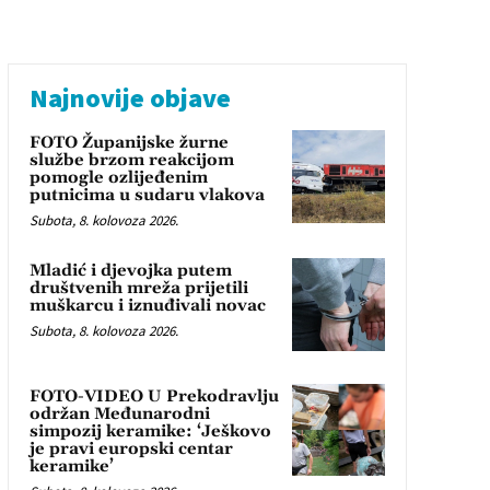
Najnovije objave
FOTO Županijske žurne
službe brzom reakcijom
pomogle ozlijeđenim
putnicima u sudaru vlakova
Subota, 8. kolovoza 2026.
Mladić i djevojka putem
društvenih mreža prijetili
muškarcu i iznuđivali novac
Subota, 8. kolovoza 2026.
FOTO-VIDEO U Prekodravlju
održan Međunarodni
simpozij keramike: ‘Ješkovo
je pravi europski centar
keramike’