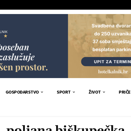
GOSPODARSTVO
SPORT
ŽIVOT
PRIČE
poljana biškupečka