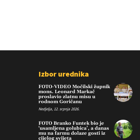
Izbor urednika
FOTO-VIDEO Močilski župnik
mons. Leonard Markač
proslavio zlatnu misu u
rodnom Goričanu
Nedjelja, 12. srpnja 2026.
FOTO Branko Funtek bio je
‘usamljena golubica’, a danas
mu na farmu dolaze gosti iz
cijelog svijeta