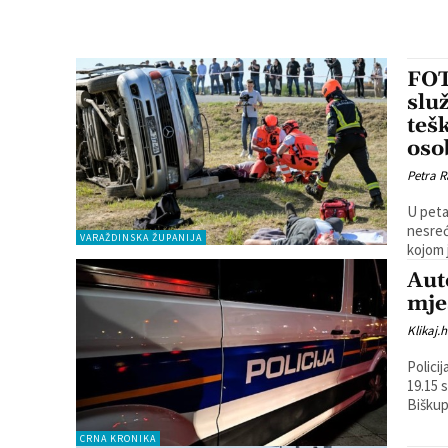
FOT
slu
teš
oso
Petra R
U peta
nesreć
VARAŽDINSKA ŽUPANIJA
kojom 
Aut
mje
Klikaj.h
Polici
19.15 
Biškup
CRNA KRONIKA