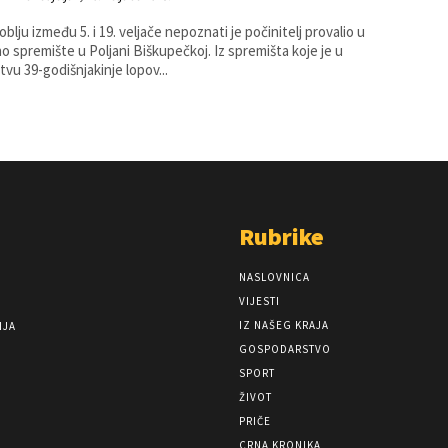
oblju između 5. i 19. veljače nepoznati je počinitelj provalio u
remište u Poljani Biškupečkoj. Iz spremišta koje je u
štvu 39-godišnjakinje lopov...
Rubrike
NASLOVNICA
VIJESTI
IZ NAŠEG KRAJA
NJA
GOSPODARSTVO
SPORT
ŽIVOT
PRIČE
CRNA KRONIKA