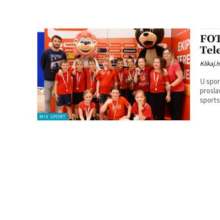
FOT
Tel
Klikaj.h
U spor
prosla
MIX SPORT