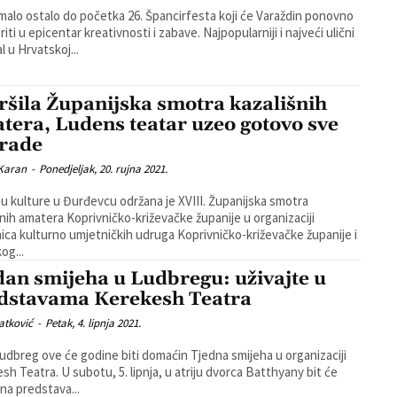
 malo ostalo do početka 26. Špancirfesta koji će Varaždin ponovno
u epicentar kreativnosti i zabave. Najpopularniji i najveći ulični
l u Hrvatskoj...
ršila Županijska smotra kazališnih
tera, Ludens teatar uzeo gotovo sve
rade
 Karan
-
Ponedjeljak, 20. rujna 2021.
 kulture u Đurđevcu održana je XVIII. Županijska smotra
šnih amatera Koprivničko-križevačke županije u organizaciji
ica kulturno umjetničkih udruga Koprivničko-križevačke županije i
og...
dan smijeha u Ludbregu: uživajte u
dstavama Kerekesh Teatra
atković
-
Petak, 4. lipnja 2021.
udbreg ove će godine biti domaćin Tjedna smijeha u organizaciji
, 5. lipnja, u atriju dvorca Batthyany bit će
na predstava...