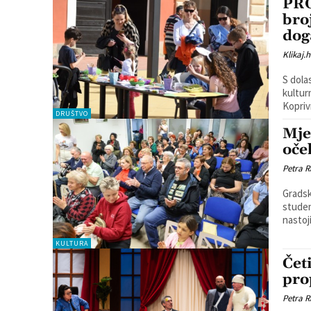
PRO
bro
dog
Klikaj.h
S dola
kultur
Koprivn
DRUŠTVO
Mje
oče
Petra R
Gradsk
studen
nastoji
KULTURA
Čet
pro
Petra R