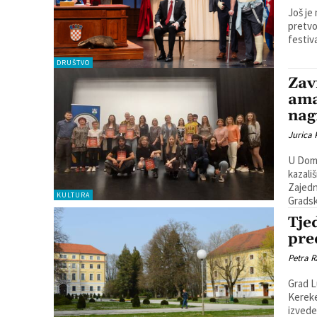
Još je
pretvoriti 
festiva
DRUŠTVO
Zav
ama
nag
Jurica
U Domu
kazali
Zajedn
KULTURA
Gradsk
Tje
pre
Petra R
Grad L
Kerekesh Teatra. U subotu
izvede