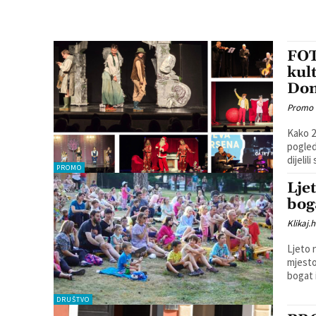
FOT
kul
Dom
Promo
Kako 2
pogled
dijelili 
PROMO
Lje
boga
Klikaj.h
Ljeto 
mjesto
bogat i
DRUŠTVO