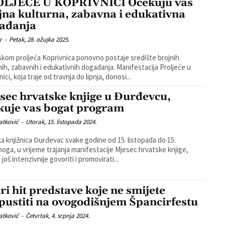
LJEĆE U KOPRIVNICI Očekuju vas
jna kulturna, zabavna i edukativna
ađanja
r
-
Petak, 28. ožujka 2025.
skom proljeća Koprivnica ponovno postaje središte brojnih
nih, zabavnih i edukativnih događanja. Manifestacija Proljeće u
ici, koja traje od travnja do lipnja, donosi...
sec hrvatske knjige u Đurđevcu,
kuje vas bogat program
atković
-
Utorak, 15. listopada 2024.
a knjižnica Đurđevac svake godine od 15. listopada do 15.
oga, u vrijeme trajanja manifestacije Mjesec hrvatske knjige,
 još intenzivnije govoriti i promovirati...
iri hit predstave koje ne smijete
pustiti na ovogodišnjem Špancirfestu
atković
-
Četvrtak, 4. srpnja 2024.