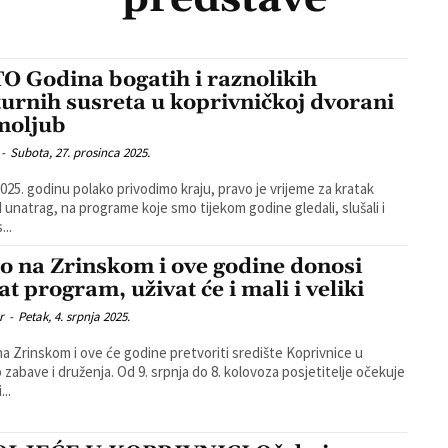
O Godina bogatih i raznolikih
turnih susreta u koprivničkoj dvorani
oljub
-
Subota, 27. prosinca 2025.
025. godinu polako privodimo kraju, pravo je vrijeme za kratak
 unatrag, na programe koje smo tijekom godine gledali, slušali i
s...
to na Zrinskom i ove godine donosi
t program, uživat će i mali i veliki
r
-
Petak, 4. srpnja 2025.
na Zrinskom i ove će godine pretvoriti središte Koprivnice u
 zabave i druženja. Od 9. srpnja do 8. kolovoza posjetitelje očekuje
...