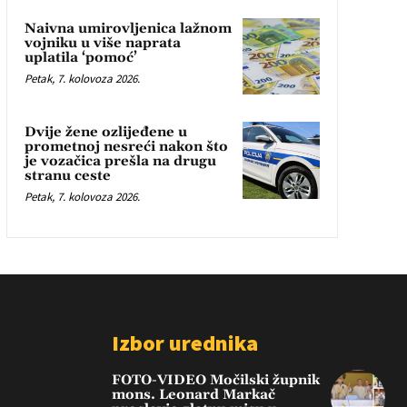
Naivna umirovljenica lažnom
vojniku u više naprata
uplatila ‘pomoć’
Petak, 7. kolovoza 2026.
Dvije žene ozlijeđene u
prometnoj nesreći nakon što
je vozačica prešla na drugu
stranu ceste
Petak, 7. kolovoza 2026.
Izbor urednika
FOTO-VIDEO Močilski župnik
mons. Leonard Markač