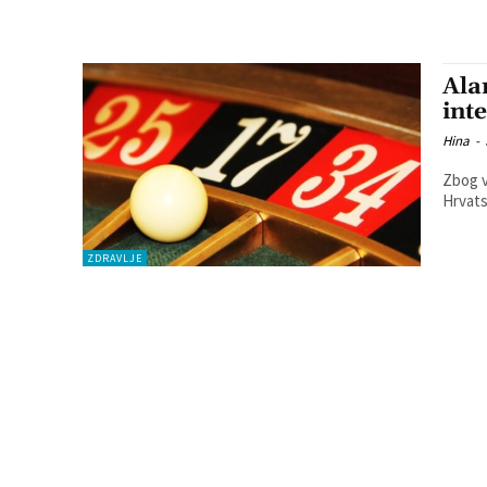
Ala
int
Hina
-
Zbog v
Hrvats
ZDRAVLJE