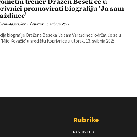
ometni trener Dražen Besek će u
rivnici promovirati biografiju ‘Ja sam
aždinec’
Čičin-Mašansker
-
Četvrtak, 8. svibnja 2025.
ija biografije Dražena Beseka 'Ja sam Varaždinec' održat će se u
i 'Mijo Kovačić' u središtu Koprivnice u utorak, 13. svibnja 2025.
s...
Rubrike
NASLOVNICA