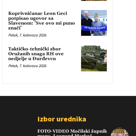
Koprivničanac Leon Geci
potpisao ugovor sa
Slavenom: ‘Sve ovo mi puno
znači’
Petak, 7. kolovoza 2026.
Taktičko-tehnički zbor
Oružanih snaga RH ove
nedjelje u Đurđevcu
Petak, 7. kolovoza 2026.
Izbor urednika
FOTO-VIDEO Močilski župnik