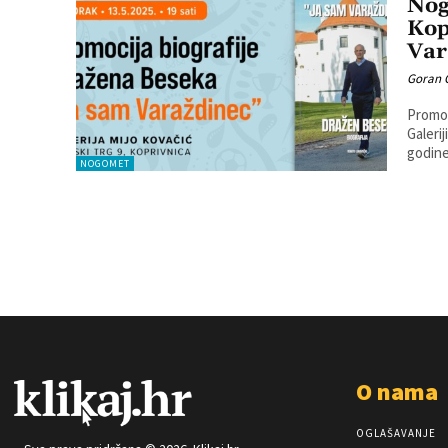
Nog
Kop
Var
Goran 
Promoc
Galerij
godine 
NOGOMET
O nama
OGLAŠAVANJE