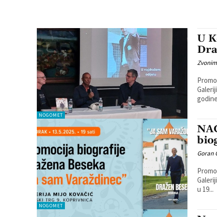
U K
Dra
Zvonim
Promoc
Galerij
godine
NOGOMET
NAG
bio
Goran 
Promoc
Galeri
u 19...
NOGOMET