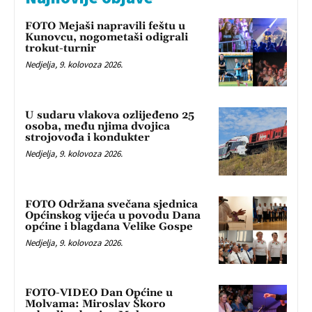
FOTO Mejaši napravili feštu u
Kunovcu, nogometaši odigrali
trokut-turnir
Nedjelja, 9. kolovoza 2026.
U sudaru vlakova ozlijeđeno 25
osoba, među njima dvojica
strojovođa i kondukter
Nedjelja, 9. kolovoza 2026.
FOTO Održana svečana sjednica
Općinskog vijeća u povodu Dana
općine i blagdana Velike Gospe
Nedjelja, 9. kolovoza 2026.
FOTO-VIDEO Dan Općine u
Molvama: Miroslav Škoro