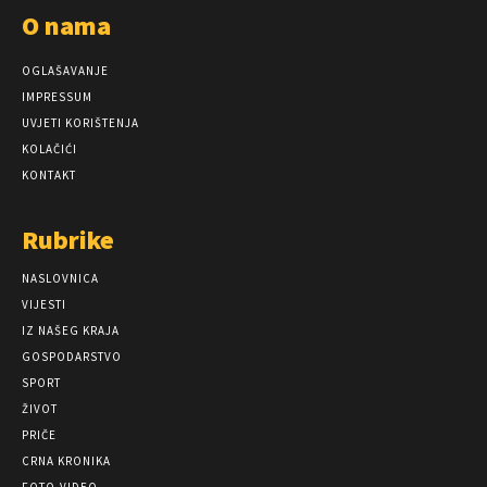
O nama
OGLAŠAVANJE
IMPRESSUM
UVJETI KORIŠTENJA
KOLAČIĆI
KONTAKT
Rubrike
NASLOVNICA
VIJESTI
IZ NAŠEG KRAJA
GOSPODARSTVO
SPORT
ŽIVOT
PRIČE
CRNA KRONIKA